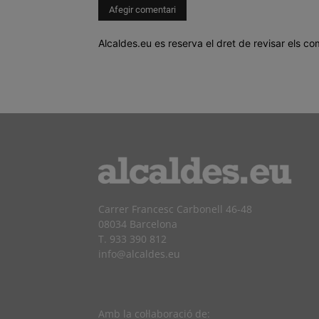
Alcaldes.eu es reserva el dret de revisar els co
Carrer Francesc Carbonell 46-48
08034 Barcelona
T. 933 390 812
info@alcaldes.eu
Amb la col·laboració de: