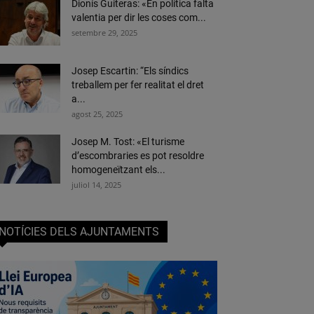
Dionís Guiteras: «En política falta
valentia per dir les coses com...
setembre 29, 2025
Josep Escartin: “Els síndics
treballem per fer realitat el dret
a...
agost 25, 2025
Josep M. Tost: «El turisme
d’escombraries es pot resoldre
homogeneïtzant els...
juliol 14, 2025
NOTÍCIES DELS AJUNTAMENTS