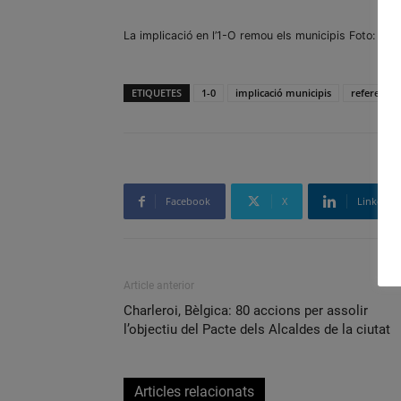
La implicació en l’1-O remou els municipis Foto: El P
ETIQUETES
1-0
implicació municipis
referend
Facebook
X
Linkedin
Article anterior
Charleroi, Bèlgica: 80 accions per assolir
l’objectiu del Pacte dels Alcaldes de la ciutat
Articles relacionats