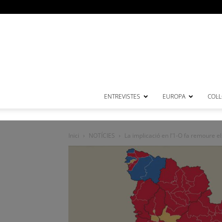
ENTREVISTES
EUROPA
COL·
Inici
NOTÍCIES
La implicació en l’1-O fa remoure e