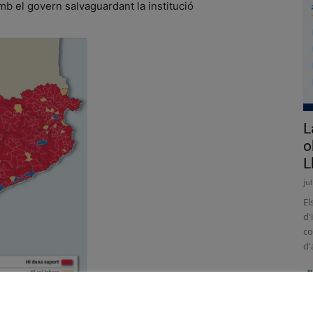
mb el govern salvaguardant la institució
L
o
L
ju
El
d'
co
d'