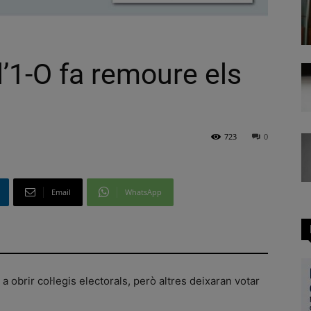
l’1-O fa remoure els
723
0
Email
WhatsApp
obrir col·legis electorals, però altres deixaran votar