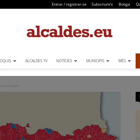
Entrar / registrar-se
Subscriure’s
Botiga
Qu
LOQUIS
ALCALDES TV
NOTÍCIES
MUNICIPIS
MÉS
Alcaldes
ls municipis