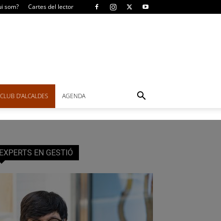
i som?
Cartes del lector
CLUB D’ALCALDES
AGENDA
EXPERTS EN GESTIÓ