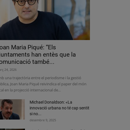
oan Maria Piqué: “Els
juntaments han entès que la
omunicació també...
rç 24, 2026
b una trajectòria entre el periodisme i la gestió
blica, Joan Maria Piqué reivindica el paper del món
cal en la projecció internacional de...
Michael Donaldson: «La
innovació urbana no té cap sentit
si no...
desembre 9, 2025