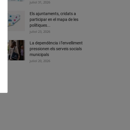
juliol 31, 2026
Els ajuntaments, cridats a
participar en el mapa de les
polítiques...
juliol 23, 2026
La dependència i l’envelliment
pressionen els serveis socials
municipals
juliol 20, 2026