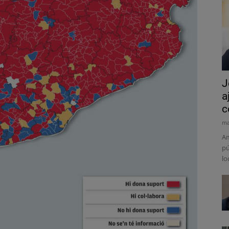
J
a
c
ma
Am
pú
lo