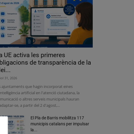
a UE activa les primeres
bligacions de transparència de la
lei...
liol 31, 2026
s ajuntaments que hagin incorporat eines
intel·ligència artificial en l'atenció ciutadana, la
municació o altres serveis municipals hauran
adaptar-se, a partir del 2 d'agost,...
El Pla de Barris mobilitza 117
municipis catalans per impulsar
la...