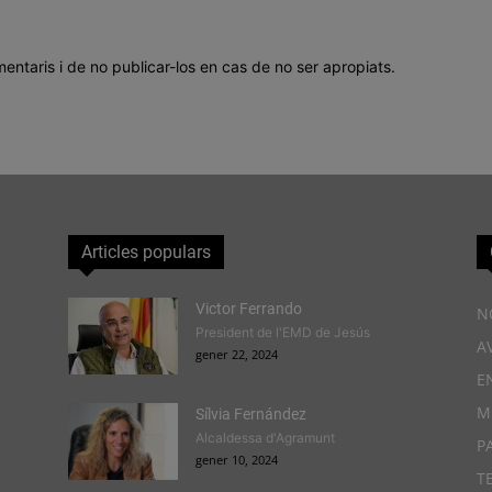
mentaris i de no publicar-los en cas de no ser apropiats.
Articles populars
Victor Ferrando
N
President de l'EMD de Jesús
A
gener 22, 2024
E
M
Sílvia Fernández
Alcaldessa d'Agramunt
P
gener 10, 2024
T