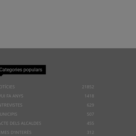
Categories populars
OTÍCIES
21852
VUI FA ANYS
1418
NTREVISTES
629
UNICIPIS
507
ACTE DELS ALCALDES
455
EMES D'INTERÈS
312