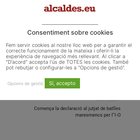
unt Avui
Consentiment sobre cookies
um
Fem servir cookies al nostre lloc web per a garantir el
correcte funcionament de la mateixa i oferir-li la
experiència de navegació més rellevant. Al clicar a
"D'acord" accepta l'ús de TOTES les cookies. També
pot rebutjar o configurar-les a "Opcions de gestió".
Email
WhatsApp
Sí, accepto
Opcions de gestió
Article següent
Comença la declaració al jutjat de batlles
maresmencs per l’1-O