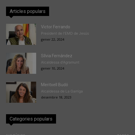
Articles populars
Victor Ferrando
President de l'EMD de Jesús
gener 22, 2024
Sílvia Fernández
Alcaldessa d'Agramunt
gener 10, 2024
Meritxell Budó
Alcaldessa de La Garriga
desembre 18, 2023
Categories populars