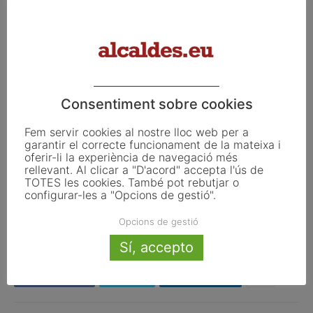
Consentiment sobre cookies
Fem servir cookies al nostre lloc web per a
El president de l’AMIC, Ramon Grau, L’Hble. Consellera de Presidència, Laura
garantir el correcte funcionament de la mateixa i
Vilagrà i l’exalcaldessa de Sant Cugat, Mireia Ingla
oferir-li la experiència de navegació més
rellevant. Al clicar a "D'acord" accepta l'ús de
TOTES les cookies. També pot rebutjar o
ETIQUETES
AMIC
Assemblea
Besalú
configurar-les a "Opcions de gestió".
Opcions de gestió
Sí, accepto
Facebook
X
Linkedin