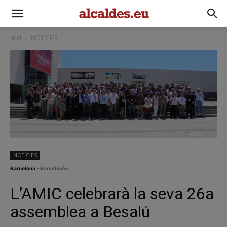
Inici
NOTÍCIES
NOTÍCIES
Barcelona
• Barcelonès
L’AMIC celebrarà la seva 26a
assemblea a Besalú