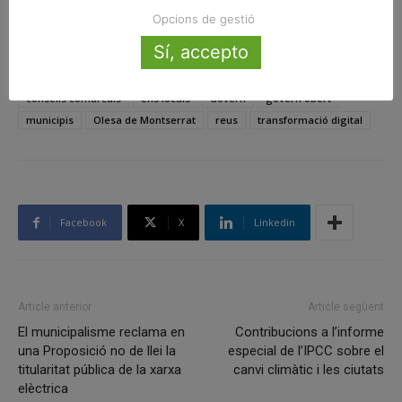
Font: Govern
Opcions de gestió
Sí, accepto
ETIQUETES
administració oberta
Ajuntaments
aoc
consells comarcals
ens locals
Govern
govern obert
municipis
Olesa de Montserrat
reus
transformació digital
Facebook
X
Linkedin
Article anterior
Article següent
El municipalisme reclama en
Contribucions a l’informe
una Proposició no de llei la
especial de l’IPCC sobre el
titularitat pública de la xarxa
canvi climàtic i les ciutats
elèctrica