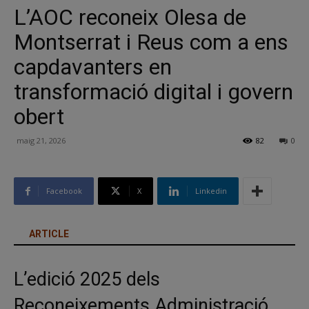
L’AOC reconeix Olesa de
Montserrat i Reus com a ens
capdavanters en
transformació digital i govern
obert
maig 21, 2026
82
0
Facebook
X
Linkedin
ARTICLE
L’edició 2025 dels
Reconeixements Administració