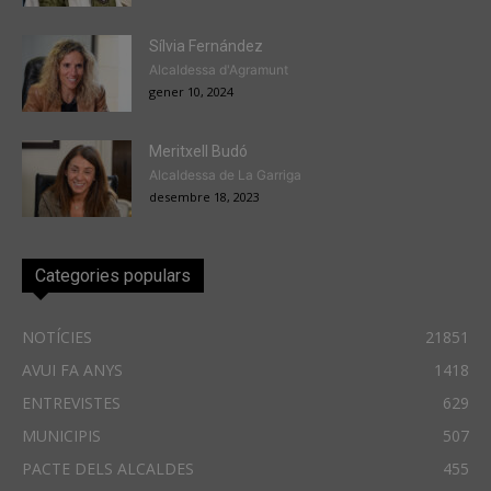
Sílvia Fernández
Alcaldessa d'Agramunt
gener 10, 2024
Meritxell Budó
Alcaldessa de La Garriga
desembre 18, 2023
Categories populars
NOTÍCIES
21851
AVUI FA ANYS
1418
ENTREVISTES
629
MUNICIPIS
507
PACTE DELS ALCALDES
455