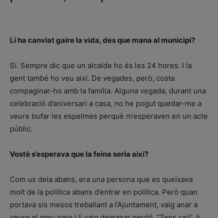
Li ha canviat gaire la vida, des que mana al municipi?
Sí. Sempre dic que un alcalde ho és les 24 hores. I la
gent també ho veu així. De vegades, però, costa
compaginar-ho amb la família. Alguna vegada, durant una
celebració d’aniversari a casa, no he pogut quedar-me a
veure bufar les espelmes perquè m’esperaven en un acte
públic.
Vostè s’esperava que la feina seria així?
Com us deia abans, era una persona que es queixava
molt de la política abans d’entrar en política. Però quan
portava sis mesos treballant a l’Ajuntament, vaig anar a
veure el meu pare i li vaig demanar perdó. “Tens raó”, li