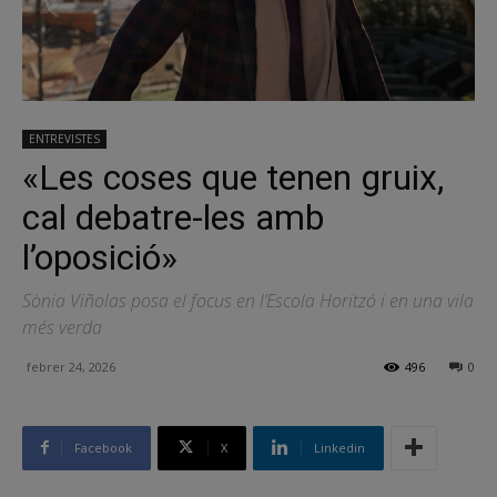
ENTREVISTES
«Les coses que tenen gruix,
cal debatre-les amb
l’oposició»
Sònia Viñolas posa el focus en l’Escola Horitzó i en una vila
més verda
febrer 24, 2026
496
0
Facebook
X
Linkedin