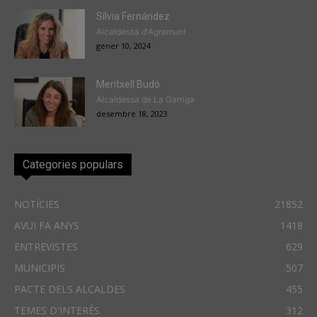
Sílvia Fernández
Alcaldessa d'Agramunt
gener 10, 2024
Meritxell Budó
Alcaldessa de La Garriga
desembre 18, 2023
Categories populars
NOTÍCIES
21852
AVUI FA ANYS
1418
ENTREVISTES
629
MUNICIPIS
507
PACTE DELS ALCALDES
455
TEMES D'INTERÈS
312