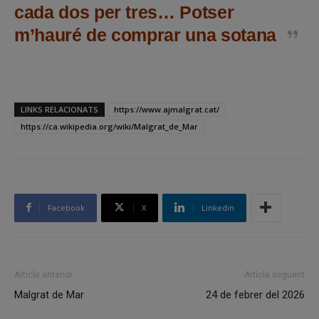
cada dos per tres… Potser
m’hauré de comprar una sotana
LINKS RELACIONATS
https://www.ajmalgrat.cat/
https://ca.wikipedia.org/wiki/Malgrat_de_Mar
Facebook
X
Linkedin
Article anterior
Article següent
Malgrat de Mar
24 de febrer del 2026