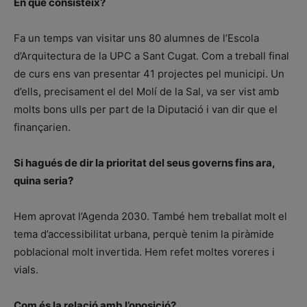
En què consisteix?
Fa un temps van visitar uns 80 alumnes de l’Escola
d’Arquitectura de la UPC a Sant Cugat. Com a treball final
de curs ens van presentar 41 projectes pel municipi. Un
d’ells, precisament el del Molí de la Sal, va ser vist amb
molts bons ulls per part de la Diputació i van dir que el
finançarien.
Si hagués de dir la prioritat del seus governs fins ara,
quina seria?
Hem aprovat l’Agenda 2030. També hem treballat molt el
tema d’accessibilitat urbana, perquè tenim la piràmide
poblacional molt invertida. Hem refet moltes voreres i
vials.
Com és la relació amb l’oposició?