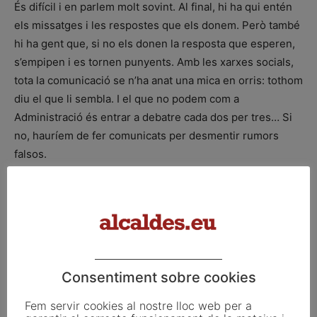
És difícil i en parlem molt sovint. Al final, hi ha qui entén
els missatges i les respostes que els donem. Però també
hi ha gent que, si no els donen la resposta que esperen,
s’empipen i es tornen punyents. Amb les xarxes socials,
tota la comunicació se n’ha anat una mica en orris: tothom
diu el que li sembla. I el que no podem com a
Administració és entrar a debatre cada dos per tres… Si
no, hauríem de fer comunicats per desmentir rumors
falsos.
Amb les xarxes socials, tota la
comunicació se n’ha anat una mica
en orris: tothom diu el que li
sembla. I no podem entrar a
Consentiment sobre cookies
debatre cada dos per tres
Fem servir cookies al nostre lloc web per a