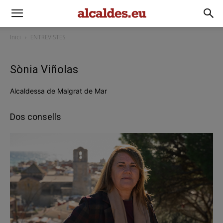
Inici
ENTREVISTES
Sònia Viñolas
Alcaldessa de Malgrat de Mar
Dos consells