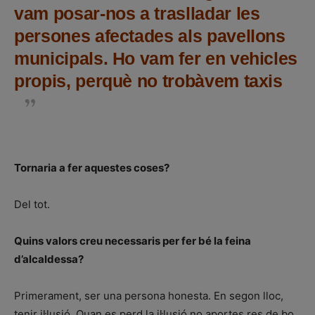
vam posar-nos a traslladar les
persones afectades als pavellons
municipals. Ho vam fer en vehicles
propis, perquè no trobàvem taxis
Tornaria a fer aquestes coses?
Del tot.
Quins valors creu necessaris per fer bé la feina
d’alcaldessa?
Primerament, ser una persona honesta. En segon lloc,
tenir il·lusió. Quan es perd la il·lusió no aportes res de bo.