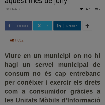
aquest mes de juny
juny 1, 2017
1527
0
Facebook
X
Linkedin
ARTICLE
Viure en un municipi on no hi
hagi un servei municipal de
consum no és cap entrebanc
per conèixer i exercir els drets
com a consumidor gràcies a
les Unitats Mòbils d’Informació