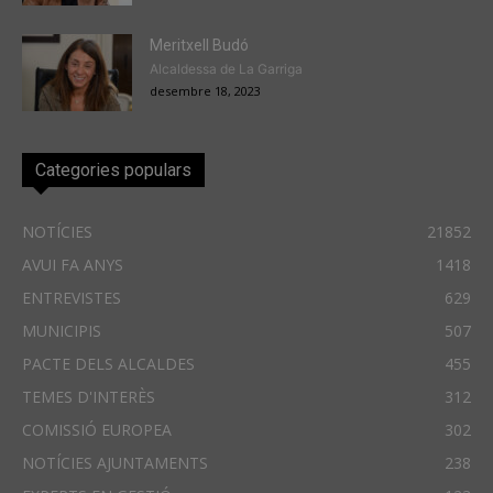
Meritxell Budó
Alcaldessa de La Garriga
desembre 18, 2023
Categories populars
NOTÍCIES
21852
AVUI FA ANYS
1418
ENTREVISTES
629
MUNICIPIS
507
PACTE DELS ALCALDES
455
TEMES D'INTERÈS
312
COMISSIÓ EUROPEA
302
NOTÍCIES AJUNTAMENTS
238