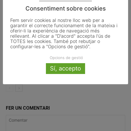
Pals reclama revisar el decret dels
Consentiment sobre cookies
habitatges d’ús turístic per preservar
l’autonomia municipal
Fem servir cookies al nostre lloc web per a
garantir el correcte funcionament de la mateixa i
oferir-li la experiència de navegació més
La UE activa les primeres obligacions
rellevant. Al clicar a "D'acord" accepta l'ús de
de transparència de la Llei d’IA que
TOTES les cookies. També pot rebutjar o
afecten els ajuntaments
configurar-les a "Opcions de gestió".
Opcions de gestió
El Pla de Barris mobilitza 117 municipis
catalans per impulsar la regeneració
Sí, accepto
urbana
FER UN COMENTARI