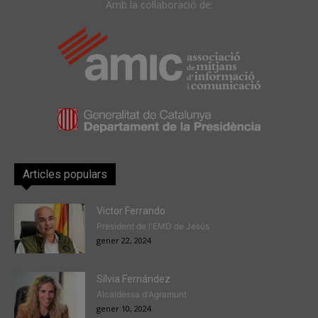
Amb la col·laboració de:
Articles populars
Victor Ferrando
President de l'EMD de Jesús
gener 22, 2024
Sílvia Fernández
Alcaldessa d'Agramunt
gener 10, 2024