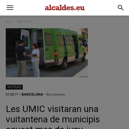
Inici
NOTÍCIES
NOTÍCIES
01.06.17
– BARCELONA
• Barcelonès
Les UMIC visitaran una
vuitantena de municipis