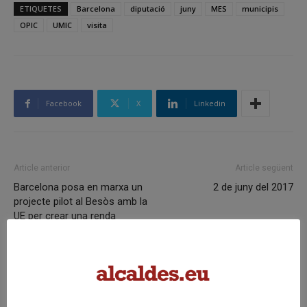
ETIQUETES
Barcelona
diputació
juny
MES
municipis
OPIC
UMIC
visita
Facebook
X
Linkedin
Article anterior
Article següent
Barcelona posa en marxa un
2 de juny del 2017
projecte pilot al Besòs amb la
UE per crear una renda
municipal d’inclusió
Articles relacionats