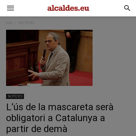
Inici
NOTÍCIES
NOTÍCIES
L’ús de la mascareta serà
obligatori a Catalunya a
partir de demà