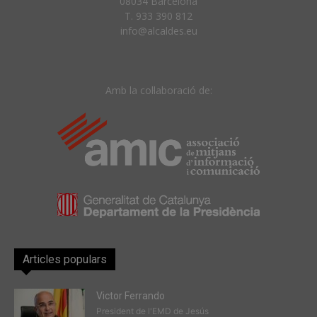
08034 Barcelona
T. 933 390 812
info@alcaldes.eu
Amb la col·laboració de:
Articles populars
Victor Ferrando
President de l'EMD de Jesús