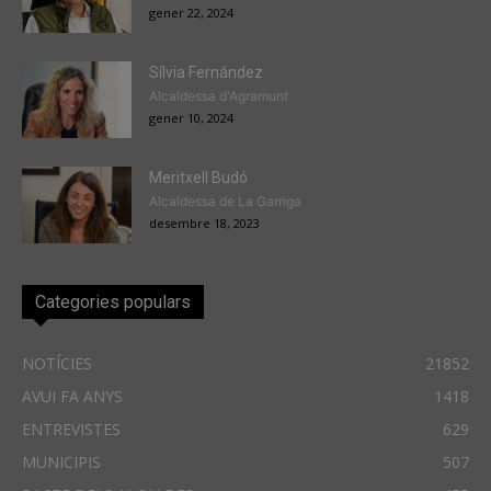
gener 22, 2024
Sílvia Fernández
Alcaldessa d'Agramunt
gener 10, 2024
Meritxell Budó
Alcaldessa de La Garriga
desembre 18, 2023
Categories populars
NOTÍCIES
21852
AVUI FA ANYS
1418
ENTREVISTES
629
MUNICIPIS
507