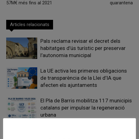
57M€ més fins al 2021
quarantena
Articles relacionats
Pals reclama revisar el decret dels
habitatges d’ús turístic per preservar
l’autonomia municipal
La UE activa les primeres obligacions
de transparència de la Llei d’IA que
afecten els ajuntaments
El Pla de Barris mobilitza 117 municipis
catalans per impulsar la regeneració
urbana