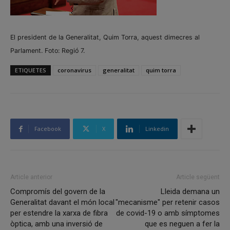
El president de la Generalitat, Quim Torra, aquest dimecres al
Parlament. Foto: Regió 7.
ETIQUETES
coronavirus
generalitat
quim torra
Facebook
X
Linkedin
Article anterior
Article següent
Compromís del govern de la
Lleida demana un
Generalitat davant el món local
"mecanisme" per retenir casos
per estendre la xarxa de fibra
de covid-19 o amb símptomes
òptica, amb una inversió de
que es neguen a fer la