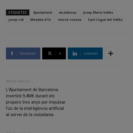
ETIQUETES
Ajuntament
alcaldessa
Josep Maria Vallès
josep rull
Medalla d'Or
mercè conesa
Sant Cugat del Vallès
Facebook
X
Linkedin
Article anterior
L’Ajuntament de Barcelona
invertirà 9,4M€ durant els
propers tres anys per impulsar
l’ús de la intel·ligència artificial
al servei de la ciutadania