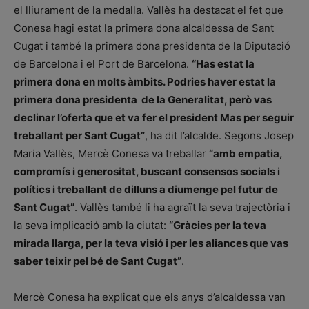
el lliurament de la medalla. Vallès ha destacat el fet que
Conesa hagi estat la primera dona alcaldessa de Sant
Cugat i també la primera dona presidenta de la Diputació
de Barcelona i el Port de Barcelona.
“Has estat la
primera dona en molts àmbits. Podries haver estat la
primera dona presidenta de la Generalitat, però vas
declinar l’oferta que et va fer el president Mas per seguir
treballant per Sant Cugat”
, ha dit l’alcalde. Segons Josep
Maria Vallès, Mercè Conesa va treballar
“amb empatia,
compromís i generositat, buscant consensos socials i
polítics i treballant de dilluns a diumenge pel futur de
Sant Cugat”
. Vallès també li ha agraït la seva trajectòria i
la seva implicació amb la ciutat:
“Gràcies per la teva
mirada llarga, per la teva visió i per les aliances que vas
saber teixir pel bé de Sant Cugat”
.
Mercè Conesa ha explicat que els anys d’alcaldessa van