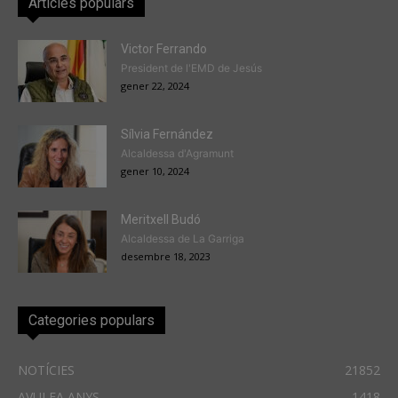
Articles populars
Victor Ferrando
President de l'EMD de Jesús
gener 22, 2024
Sílvia Fernández
Alcaldessa d'Agramunt
gener 10, 2024
Meritxell Budó
Alcaldessa de La Garriga
desembre 18, 2023
Categories populars
NOTÍCIES
21852
AVUI FA ANYS
1418