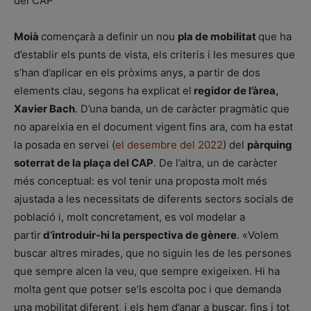
del CAP
Moià
començarà a definir un nou
pla de mobilitat
que ha
d’establir els punts de vista, els criteris i les mesures que
s’han d’aplicar en els pròxims anys, a partir de dos
elements clau, segons ha explicat el
regidor de l’àrea,
Xavier Bach
. D’una banda, un de caràcter pragmàtic que
no apareixia en el document vigent fins ara, com ha estat
la posada en servei (
el desembre del 2022
) del
pàrquing
soterrat de la plaça del CAP
. De l’altra, un de caràcter
més conceptual: es vol tenir una proposta molt més
ajustada a les necessitats de diferents sectors socials de
població i, molt concretament, es vol modelar a
partir
d’introduir-hi la perspectiva de gènere
. «Volem
buscar altres mirades, que no siguin les de les persones
que sempre alcen la veu, que sempre exigeixen. Hi ha
molta gent que potser se’ls escolta poc i que demanda
una mobilitat diferent, i els hem d’anar a buscar, fins i tot