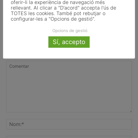
El Pla de Barris mobilitza 117 municipis
oferir-li la experiència de navegació més
rellevant. Al clicar a "D'acord" accepta l'ús de
catalans per impulsar la regeneració
TOTES les cookies. També pot rebutjar o
urbana
configurar-les a "Opcions de gestió".
Opcions de gestió
Sí, accepto
FER UN COMENTARI