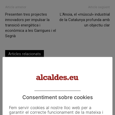
Article anterior
Article següent
Presenten tres projectes
L’Anoia, el «múscul» industrial
innovadors per impulsar la
de la Catalunya profunda amb
transició energètica i
un objectiu clar
econòmica a les Garrigues i el
Segrià
Articles relacionats
Pals reclama revisar el decret dels
habitatges d’ús turístic per preservar
l’autonomia municipal
La UE activa les primeres obligacions
Consentiment sobre cookies
de transparència de la Llei d’IA que
afecten els ajuntaments
Fem servir cookies al nostre lloc web per a
garantir el correcte funcionament de la mateixa i