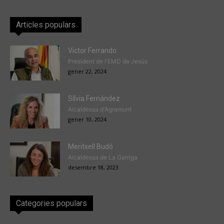
Articles populars
Victor Ferrando
President de l'EMD de Jesús
gener 22, 2024
Sílvia Fernández
Alcaldessa d'Agramunt
gener 10, 2024
Meritxell Budó
Alcaldessa de La Garriga
desembre 18, 2023
Categories populars