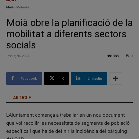
Regió 7
Moià
• Moianès
Moià obre la planificació de la
mobilitat a diferents sectors
socials
maig 30, 2024
388
0
Facebook
X
Linkedin
ARTICLE
L’Ajuntament comença a treballar en un nou document
que vol recollir les necessitats de segments de població
específics i que ha de definir la incidència del pàrquing