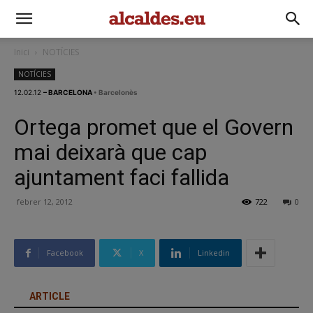
Inici
NOTÍCIES
NOTÍCIES
12.02.12
– BARCELONA
• Barcelonès
Ortega promet que el Govern
mai deixarà que cap
ajuntament faci fallida
febrer 12, 2012
722
0
Facebook
X
Linkedin
ARTICLE