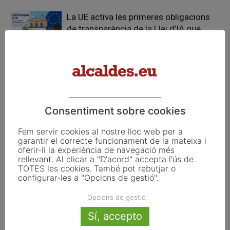
La UE activa les primeres obligacions
de transparència de la Llei d’IA que
afecten els ajuntaments
El Pla de Barris mobilitza 117 municipis
catalans per impulsar la regeneració
urbana
Consentiment sobre cookies
Fem servir cookies al nostre lloc web per a
garantir el correcte funcionament de la mateixa i
oferir-li la experiència de navegació més
FER UN COMENTARI
rellevant. Al clicar a "D'acord" accepta l'ús de
TOTES les cookies. També pot rebutjar o
configurar-les a "Opcions de gestió".
Opcions de gestió
Sí, accepto