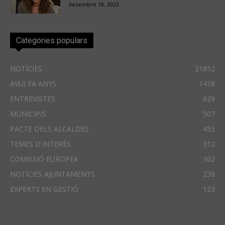
desembre 18, 2023
Categories populars
NOTÍCIES
21852
AVUI FA ANYS
1418
ENTREVISTES
629
MUNICIPIS
507
PACTE DELS ALCALDES
455
TEMES D'INTERÈS
312
COMISSIÓ EUROPEA
302
NOTÍCIES AJUNTAMENTS
238
EXPERTS EN GESTIÓ
123