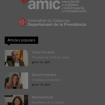
Articles populars
Victor Ferrando
President de l'EMD de Jesús
gener 22, 2024
Sílvia Fernández
Alcaldessa d'Agramunt
gener 10, 2024
Meritxell Budó
Alcaldessa de La Garriga