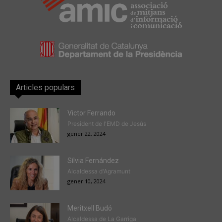
Articles populars
Victor Ferrando
President de l'EMD de Jesús
gener 22, 2024
Sílvia Fernández
Alcaldessa d'Agramunt
gener 10, 2024
Meritxell Budó
Alcaldessa de La Garriga