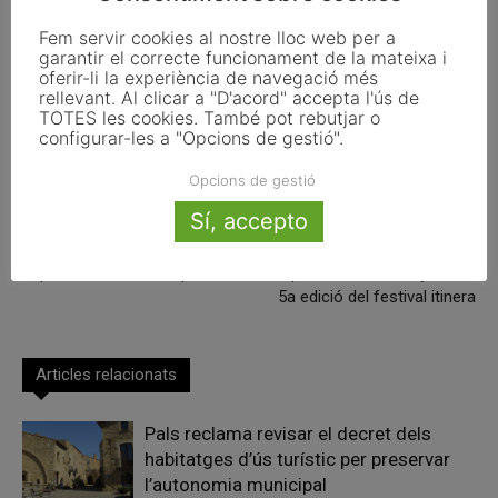
Fem servir cookies al nostre lloc web per a
garantir el correcte funcionament de la mateixa i
oferir-li la experiència de navegació més
Facebook
X
Linkedin
rellevant. Al clicar a "D'acord" accepta l'ús de
TOTES les cookies. També pot rebutjar o
configurar-les a "Opcions de gestió".
Opcions de gestió
Article anterior
Article següent
Sí, accepto
Les Illes Balears acceleren la
ITINERA: més de 200 concerts
transició energètica amb
porten música i cultura als
suport dels fons europeus
micropobles de catalunya en la
5a edició del festival itinera
Articles relacionats
Pals reclama revisar el decret dels
habitatges d’ús turístic per preservar
l’autonomia municipal