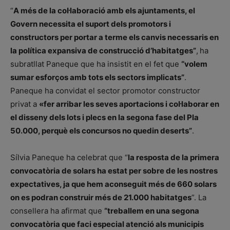
“
A més de la col·laboració amb els ajuntaments, el
Govern necessita el suport dels promotors i
constructors per portar a terme els canvis necessaris en
la política expansiva de construcció d’habitatges”
,
ha
subratllat Paneque que ha insistit en el fet que
“volem
sumar esforços amb tots els sectors implicats”
.
Paneque ha convidat el sector promotor constructor
privat a
«fer arribar les seves aportacions i col·laborar en
el disseny dels lots i plecs en la segona fase del Pla
50.000, perquè els concursos no quedin deserts”
.
Sílvia Paneque ha celebrat que “
la resposta de la primera
convocatòria de solars ha estat per sobre de les nostres
expectatives, ja que hem aconseguit més de 660 solars
on es podran construir més de 21.000 habitatges
”. La
consellera ha afirmat que
“treballem en una segona
convocatòria que faci especial atenció als municipis