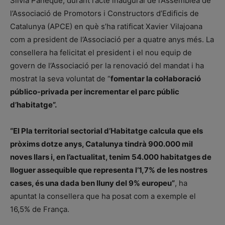
Sílvia Paneque, durant l’acte inaugural de l’Assemblea de
l’Associació de Promotors i Constructors d’Edificis de
Catalunya (APCE) en què s’ha ratificat Xavier Vilajoana
com a president de l’Associació per a quatre anys més. La
consellera ha felicitat el president i el nou equip de
govern de l’Associació per la renovació del mandat i ha
mostrat la seva voluntat de “
fomentar la col·laboració
público-privada per incrementar el parc públic
d’habitatge”.
“El Pla territorial sectorial d’Habitatge calcula que els
pròxims dotze anys, Catalunya tindrà 900.000 mil
noves llars i, en l’actualitat, tenim 54.000 habitatges de
lloguer assequible que representa l’1,7% de les nostres
cases, és una dada ben lluny del 9% europeu”
, ha
apuntat la consellera que ha posat com a exemple el
16,5% de França.