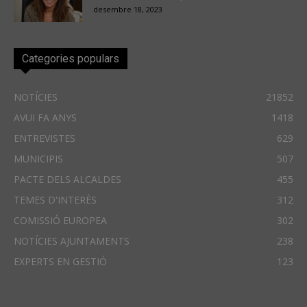
desembre 18, 2023
Categories populars
NOTÍCIES
21852
AVUI FA ANYS
1418
ENTREVISTES
629
MUNICIPIS
507
PACTE DELS ALCALDES
455
TEMES D'INTERÈS
312
COMISSIÓ EUROPEA
302
NOTÍCIES AJUNTAMENTS
238
EXPERTS EN GESTIÓ
123