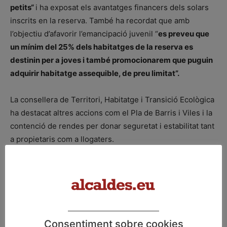
petits“
i ha exposat els avantatges financers dels solars
inscrits en la reserva. També ha recordat que amb
l’objectiu d’afavorir l’emancipació juvenil “
es preveu que
un mínim del 25% dels habitatges de la reserva es
destinin per a joves i també promocionarem que puguin
adquirir habitatge assequible, de preu limitat”.
La consellera de Territori, Habitatge i Transició Ecològica
ha destacat altres accions com el Pla de Barris i Viles i la
contenció de rendes per donar seguretat i estabilitat tant
a propietaris com a llogaters.
Font: Govern
ETIQUETES
APCE
consellera Territori
Govern
municipis petits
Silvia Paneque
solars
Consentiment sobre cookies