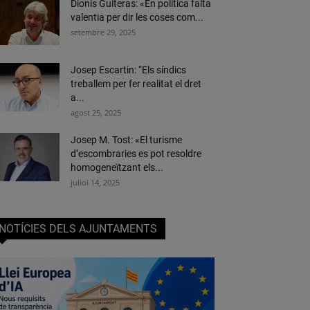
Dionís Guiteras: «En política falta
valentia per dir les coses com...
setembre 29, 2025
Josep Escartin: “Els síndics
treballem per fer realitat el dret
a...
agost 25, 2025
Josep M. Tost: «El turisme
d’escombraries es pot resoldre
homogeneïtzant els...
juliol 14, 2025
NOTÍCIES DELS AJUNTAMENTS