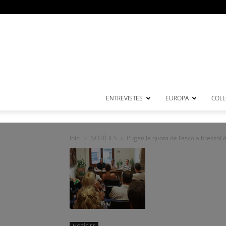
ENTREVISTES
EUROPA
COL·
Inici
NOTÍCIES
Pugen la quota de l’escola bressol 