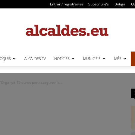
Entrar / registrar-se
Subscriure’s
Botiga
Qu
LOQUIS
ALCALDES TV
NOTÍCIES
MUNICIPIS
MÉS
Alcaldes
d’Organyà 15 euros per assegurar la...