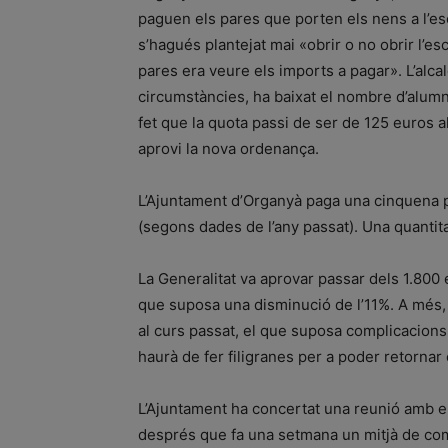
paguen els pares que porten els nens a l’es
s’hagués plantejat mai «obrir o no obrir l’es
pares era veure els imports a pagar». L’alca
circumstàncies, ha baixat el nombre d’alumnes
fet que la quota passi de ser de 125 euros 
aprovi la nova ordenança.
L’Ajuntament d’Organyà paga una cinquena pa
(segons dades de l’any passat). Una quantit
La Generalitat va aprovar passar dels 1.800 
que suposa una disminució de l’11%. A més, l
al curs passat, el que suposa complicacion
haurà de fer filigranes per a poder retornar 
L’Ajuntament ha concertat una reunió amb els
després que fa una setmana un mitjà de com