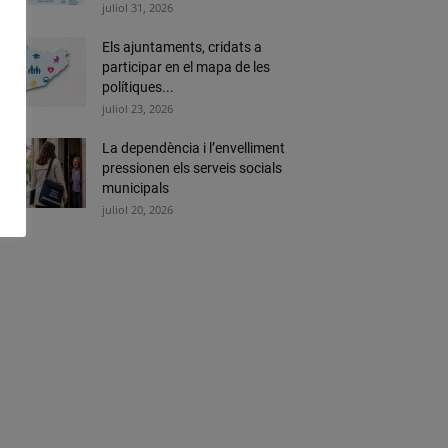
juliol 31, 2026
Els ajuntaments, cridats a
participar en el mapa de les
polítiques...
juliol 23, 2026
La dependència i l’envelliment
pressionen els serveis socials
municipals
juliol 20, 2026