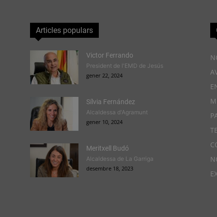
Articles populars
Victor Ferrando
N
President de l'EMD de Jesús
A
gener 22, 2024
E
M
Sílvia Fernández
Alcaldessa d'Agramunt
P
gener 10, 2024
T
C
Meritxell Budó
N
Alcaldessa de La Garriga
desembre 18, 2023
E