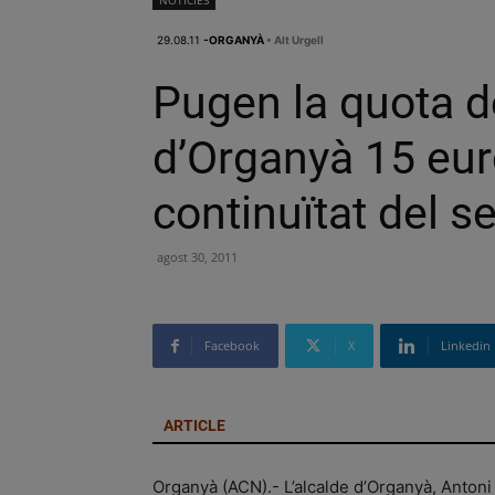
NOTÍCIES
29.08.11
-ORGANYÀ
• Alt Urgell
Pugen la quota de
d’Organyà 15 eur
continuïtat del se
agost 30, 2011
Facebook
X
Linkedin
ARTICLE
Organyà (ACN).- L’alcalde d’Organyà, Antoni