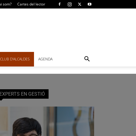
i som?
Cartes del lector
CLUB D’ALCALDES
AGENDA
EXPERTS EN GESTIÓ