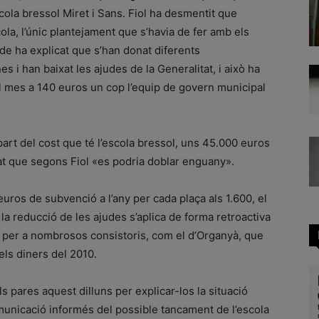
cola bressol Miret i Sans. Fiol ha desmentit que
cola, l’únic plantejament que s’havia de fer amb els
lde ha explicat que s’han donat diferents
 i han baixat les ajudes de la Generalitat, i això ha
al mes a 140 euros un cop l’equip de govern municipal
rt del cost que té l’escola bressol, uns 45.000 euros
at que segons Fiol «es podria doblar enguany».
euros de subvenció a l’any per cada plaça als 1.600, el
a reducció de les ajudes s’aplica de forma retroactiva
s per a nombrosos consistoris, com el d’Organyà, que
els diners del 2010.
 pares aquest dilluns per explicar-los la situació
unicació informés del possible tancament de l’escola