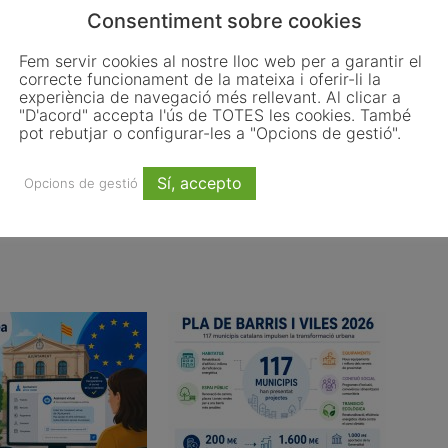
Consentiment sobre cookies
Email
WhatsApp
Fem servir cookies al nostre lloc web per a garantir el
correcte funcionament de la mateixa i oferir-li la
experiència de navegació més rellevant. Al clicar a
"D'acord" accepta l'ús de TOTES les cookies. També
pot rebutjar o configurar-les a "Opcions de gestió".
Article següent
,
Recoder presideix al Quebec l’Assemblea
General de la Xarxa de Governs Regionals pel
Sí, accepto
Opcions de gestió
Desenvolupament Sostenible