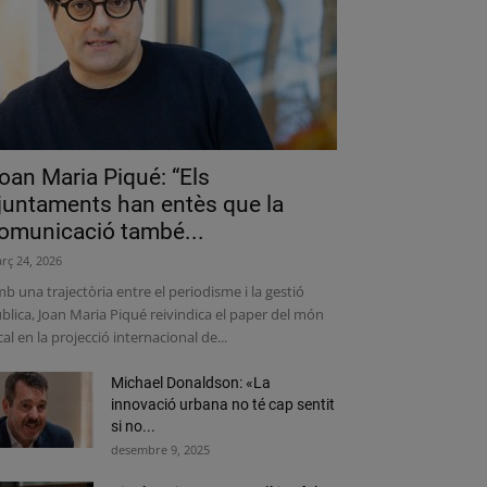
oan Maria Piqué: “Els
juntaments han entès que la
omunicació també...
rç 24, 2026
b una trajectòria entre el periodisme i la gestió
blica, Joan Maria Piqué reivindica el paper del món
cal en la projecció internacional de...
Michael Donaldson: «La
innovació urbana no té cap sentit
si no...
desembre 9, 2025