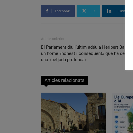
Facebook
X
Linkedin
Article anterior
El Parlament diu l’últim adéu a Heribert Barrera
un home «honest i conseqüent» que ha deixat
una «petjada profunda»
Articles relacionats