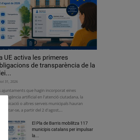
a UE activa les primeres
bligacions de transparència de la
lei...
liol 31, 2026
s ajuntaments que hagin incorporat eines
intel·ligència artificial en l'atenció ciutadana, la
municació o altres serveis municipals hauran
adaptar-se, a partir del 2 d'agost,...
El Pla de Barris mobilitza 117
municipis catalans per impulsar
la...