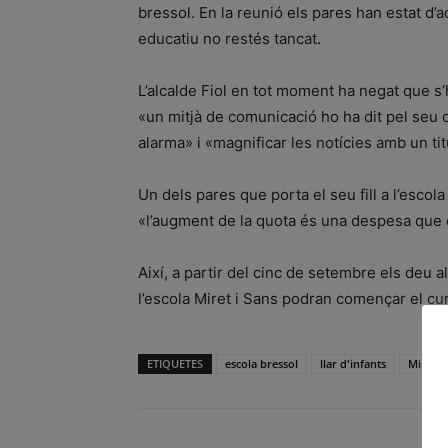
bressol. En la reunió els pares han estat d’
educatiu no restés tancat.
L’alcalde Fiol en tot moment ha negat que s’
«un mitjà de comunicació ho ha dit pel seu c
alarma» i «magnificar les notícies amb un tit
Un dels pares que porta el seu fill a l’esco
«l’augment de la quota és una despesa que e
Així, a partir del cinc de setembre els deu a
l’escola Miret i Sans podran començar el cur
ETIQUETES
escola bressol
llar d'infants
Miret i