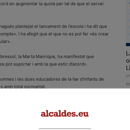
acord en augmentar la quota per tal de que el servei
hagués plantejat el tancament de l’escola i ha dit que
ompte». I ha afegit que el que no es pot fer «és crear
ular».
L
la bressol, la Marta Manrique, ha manifestat que
o
s pot suportar i amb la que estic d’acord».
L
ju
lumnes i les dues educadores de la llar d’infants de
El
s amb total normalitat.
d'
co
d'
 Sans
Organyà