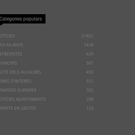
Categories populars
OTÍCIES
21852
VUI FA ANYS
1418
NTREVISTES
629
UNICIPIS
507
ACTE DELS ALCALDES
455
EMES D'INTERÈS
312
OMISSIÓ EUROPEA
302
OTÍCIES AJUNTAMENTS
238
XPERTS EN GESTIÓ
123