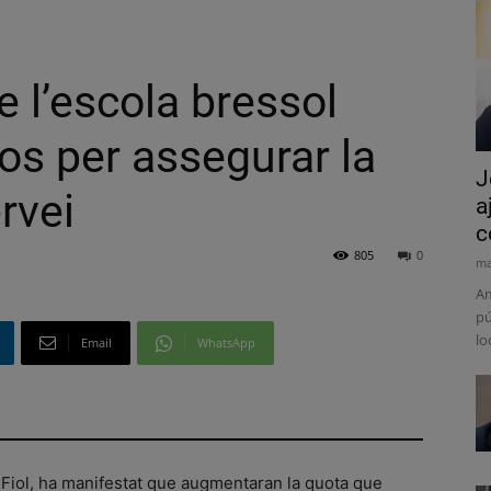
 l’escola bressol
os per assegurar la
J
rvei
a
c
805
0
ma
Am
pú
lo
Email
WhatsApp
 Fiol, ha manifestat que augmentaran la quota que