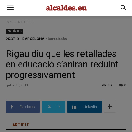
Inici
NOTÍCIES
NOTÍCIES
25.07.13
– BARCELONA
• Barcelonès
Rigau diu que les retallades
en educació s’aniran reduint
progressivament
juliol 25, 2013
856
0
Facebook
X
Linkedin
ARTICLE