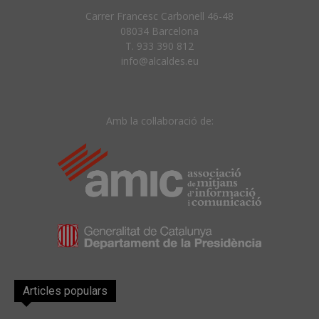
Carrer Francesc Carbonell 46-48
08034 Barcelona
T. 933 390 812
info@alcaldes.eu
Amb la col·laboració de:
Articles populars