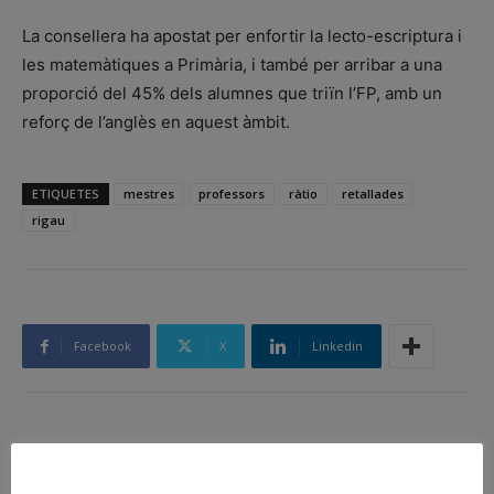
La consellera ha apostat per enfortir la lecto-escriptura i
les matemàtiques a Primària, i també per arribar a una
proporció del 45% dels alumnes que triïn l’FP, amb un
reforç de l’anglès en aquest àmbit.
ETIQUETES
mestres
professors
ràtio
retallades
rigau
Facebook
X
Linkedin
Article anterior
Article següent
El president Mas i l’alcalde
Una càmera va enregistrar la