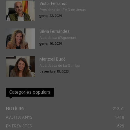
Victor Ferrando
President de l'EMD de Jesús
gener 22, 2024
Sílvia Fernández
Alcaldessa d'Agramunt
gener 10, 2024
Meritxell Budó
Alcaldessa de La Garriga
desembre 18, 2023
Categories populars
NOTÍCIES
21851
AVUI FA ANYS
1418
ENTREVISTES
629