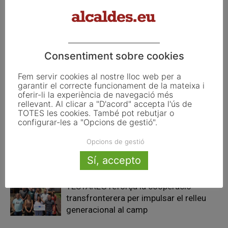
Trias mostren el seu condol i
tragedia
solidaritat amb les víctimes de
Santiago i ofereixen ajuda
Consentiment sobre cookies
Articles relacionats
Fem servir cookies al nostre lloc web per a
garantir el correcte funcionament de la mateixa i
La UE activa les primeres obligacions
oferir-li la experiència de navegació més
de transparència de la Llei d’IA que
rellevant. Al clicar a "D'acord" accepta l'ús de
afecten els ajuntaments
TOTES les cookies. També pot rebutjar o
configurar-les a "Opcions de gestió".
El Pla de Barris mobilitza 117 municipis
Opcions de gestió
catalans per impulsar la regeneració
Sí, accepto
urbana
TESTAREG reforça la cooperació
transfronterera per impulsar el relleu
generacional al camp