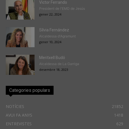
Victor Ferrando
President de l'EMD de Jesús
gener 22, 2024
Sílvia Fernández
Alcaldessa d'Agramunt
gener 10, 2024
Meritxell Budó
Alcaldessa de La Garriga
desembre 18, 2023
Categories populars
NOTÍCIES
21852
AVUI FA ANYS
1418
ENTREVISTES
629