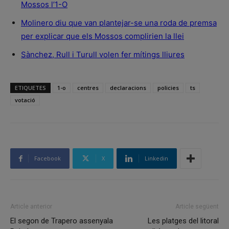
Mossos l’1-O
Molinero diu que van plantejar-se una roda de premsa
per explicar que els Mossos complirien la llei
Sànchez, Rull i Turull volen fer mítings lliures
ETIQUETES
1-o
centres
declaracions
policies
ts
votació
Facebook
X
Linkedin
Article anterior
Article següent
El segon de Trapero assenyala
Les platges del litoral