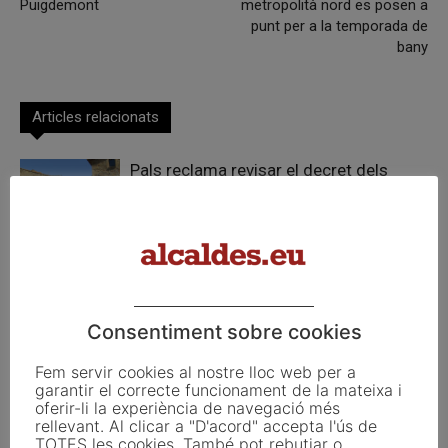
Puigdemont
metropolità nord es posen a
punt per a la temporada de
bany
Articles relacionats
Pals reclama revisar el decret dels
habitatges d’ús turístic per preservar
l’autonomia municipal
La UE activa les primeres obligacions
de transparència de la Llei d’IA que
afecten els ajuntaments
Consentiment sobre cookies
El Pla de Barris mobilitza 117 municipis
Fem servir cookies al nostre lloc web per a
catalans per impulsar la regeneració
garantir el correcte funcionament de la mateixa i
urbana
oferir-li la experiència de navegació més
rellevant. Al clicar a "D'acord" accepta l'ús de
TOTES les cookies. També pot rebutjar o