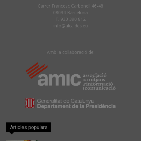
Carrer Francesc Carbonell 46-48
08034 Barcelona
T. 933 390 812
info@alcaldes.eu
Amb la col·laboració de:
Articles populars