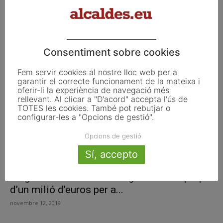
L’Agència Catalana de l’Aigua (ACA)
inverteix 60 M€ en quatre anys...
febrer 22, 2021
Consentiment sobre cookies
Fem servir cookies al nostre lloc web per a
garantir el correcte funcionament de la mateixa i
oferir-li la experiència de navegació més
rellevant. Al clicar a "D'acord" accepta l'ús de
TOTES les cookies. També pot rebutjar o
configurar-les a "Opcions de gestió".
Opcions de gestió
Sí, accepto
L’Agència Catalana de l’Aigua destina prop
d’un milió d’euros per a...
novembre 12, 2019