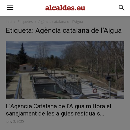
Inici
Etiquetes
Agència catalana de l’Aigua
Etiqueta: Agència catalana de l’Aigua
L’Agència Catalana de l’Aigua millora el
sanejament de les aigües residuals...
juny 2, 2025