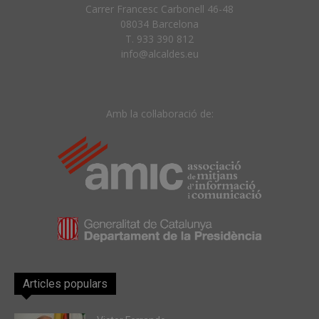
Carrer Francesc Carbonell 46-48
08034 Barcelona
T. 933 390 812
info@alcaldes.eu
Amb la col·laboració de:
Articles populars