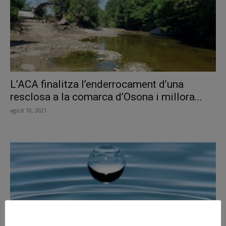
L’ACA finalitza l’enderrocament d’una
resclosa a la comarca d’Osona i millora...
agost 10, 2021