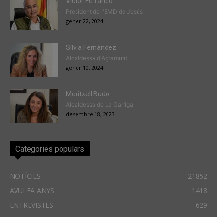
Victor Ferrando
President de l'EMD de Jesús
gener 22, 2024
Sílvia Fernández
Alcaldessa d'Agramunt
gener 10, 2024
Meritxell Budó
Alcaldessa de La Garriga
desembre 18, 2023
Categories populars
NOTÍCIES
21852
AVUI FA ANYS
1418
ENTREVISTES
629