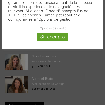
garantir el correcte funcionament de la mateixa i
oferir-li la experiència de navegació més
rellevant. Al clicar a "D'acord" accepta l'ús de
TOTES les cookies. També pot rebutjar o
configurar-les a "Opcions de gestió".
Articles populars
Opcions de gestió
Victor Ferrando
Sí, accepto
President de l'EMD de Jesús
gener 22, 2024
Sílvia Fernández
Alcaldessa d'Agramunt
gener 10, 2024
Meritxell Budó
Alcaldessa de La Garriga
desembre 18, 2023