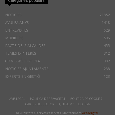
Categories populars
NOTÍCIES
21852
AVUI FA ANYS
1418
ENTREVISTES
629
MUNICIPIS
506
PACTE DELS ALCALDES
455
TEMES D'INTERÈS
312
COMISSIÓ EUROPEA
302
NOTÍCIES AJUNTAMENTS
238
EXPERTS EN GESTIÓ
123
AVÍS LEGAL
POLÍTICA DE PRIVACITAT
POLÍTICA DE COOKIES
CARTES DEL LECTOR
QUI SOM?
BOTIGA
© 2020 tots els drets reservats. Manteniment
Areadigital.