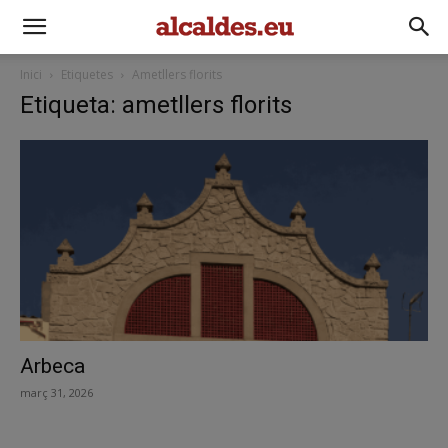
Inici
Etiquetes
Ametllers florits
Etiqueta: ametllers florits
Arbeca
març 31, 2026