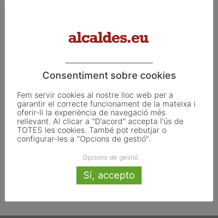
Front comú per exigir la B-40 entre Abrera i
Terrassa
febrer 5, 2016
Consentiment sobre cookies
Fem servir cookies al nostre lloc web per a
garantir el correcte funcionament de la mateixa i
oferir-li la experiència de navegació més
rellevant. Al clicar a "D'acord" accepta l'ús de
TOTES les cookies. També pot rebutjar o
configurar-les a "Opcions de gestió".
Foment destina 12 MEUR a les obres del
Opcions de gestió
Quart Cinturó entre...
Sí, accepto
setembre 30, 2014