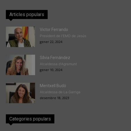
Articles populars
Victor Ferrando
President de l'EMD de Jesús
gener 22, 2024
Sílvia Fernández
Alcaldessa d'Agramunt
gener 10, 2024
Meritxell Budó
Alcaldessa de La Garriga
desembre 18, 2023
Categories populars