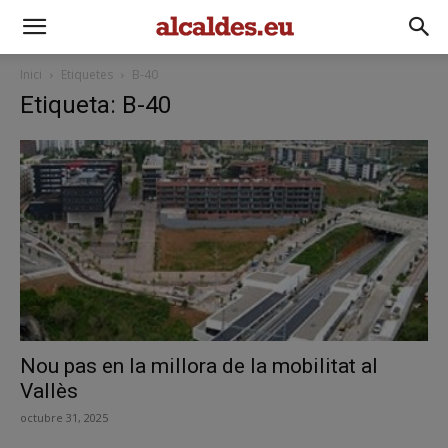
Inici
Etiquetes
B-40
Etiqueta: B-40
Nou pas en la millora de la mobilitat al
Vallès
octubre 31, 2025