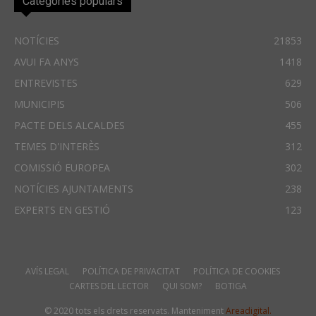
Categories populars
NOTÍCIES
21853
AVUI FA ANYS
1418
ENTREVISTES
629
MUNICIPIS
506
PACTE DELS ALCALDES
455
TEMES D'INTERÈS
312
COMISSIÓ EUROPEA
302
NOTÍCIES AJUNTAMENTS
238
EXPERTS EN GESTIÓ
123
AVÍS LEGAL
POLÍTICA DE PRIVACITAT
POLÍTICA DE COOKIES
CARTES DEL LECTOR
QUI SOM?
BOTIGA
© 2020 tots els drets reservats. Manteniment
Areadigital.