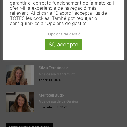
garantir el correcte funcionament de la mateixa i
oferir-li la experiència de navegació més
rellevant. Al clicar a "D'acord" accepta l'ús de
TOTES les cookies. També pot rebutjar o
configurar-les a "Opcions de gestió".
Articles populars
Opcions de gestió
Victor Ferrando
Sí, accepto
President de l'EMD de Jesús
gener 22, 2024
Sílvia Fernández
Alcaldessa d'Agramunt
gener 10, 2024
Meritxell Budó
Alcaldessa de La Garriga
desembre 18, 2023