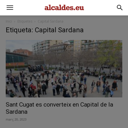
Inici
Etiquetes
Capital Sardana
Etiqueta: Capital Sardana
Sant Cugat es converteix en Capital de la
Sardana
març 20, 2023