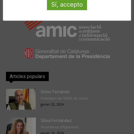
Sí, accepto
Amb la col·laboració de:
Articles populars
Victor Ferrando
President de l'EMD de Jesús
gener 22, 2024
Sílvia Fernández
Alcaldessa d'Agramunt
gener 10, 2024