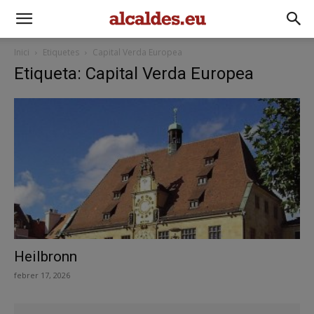
Inici
Etiquetes
Capital Verda Europea
Etiqueta: Capital Verda Europea
Heilbronn
febrer 17, 2026