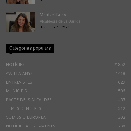
Meritxell Budó
Alcaldessa de La Garriga
desembre 18, 2023
Categories populars
NOTÍCIES
21852
AVUI FA ANYS
1418
ENTREVISTES
629
MUNICIPIS
506
PACTE DELS ALCALDES
455
TEMES D'INTERÈS
312
COMISSIÓ EUROPEA
302
NOTÍCIES AJUNTAMENTS
238