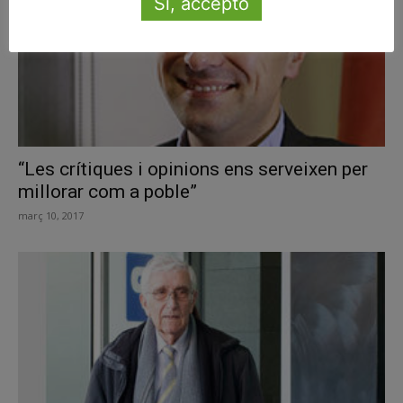
Sí, accepto
“Les crítiques i opinions ens serveixen per
millorar com a poble”
març 10, 2017