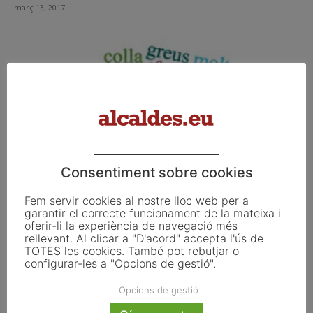
març 13, 2017
Consentiment sobre cookies
Salten les alarmes al PDeCat
Fem servir cookies al nostre lloc web per a
garantir el correcte funcionament de la mateixa i
març 10, 2017
oferir-li la experiència de navegació més
rellevant. Al clicar a "D'acord" accepta l'ús de
TOTES les cookies. També pot rebutjar o
configurar-les a "Opcions de gestió".
Opcions de gestió