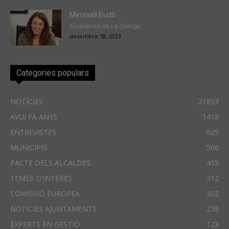
Meritxell Budó
Alcaldessa de La Garriga
desembre 18, 2023
Categories populars
NOTÍCIES
21853
AVUI FA ANYS
1418
ENTREVISTES
629
MUNICIPIS
506
PACTE DELS ALCALDES
455
TEMES D'INTERÈS
312
COMISSIÓ EUROPEA
302
NOTÍCIES AJUNTAMENTS
238
EXPERTS EN GESTIÓ
123