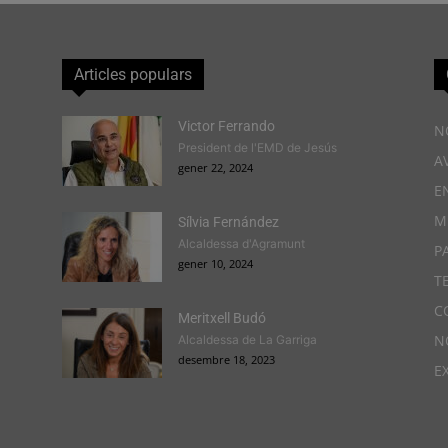
Articles populars
Victor Ferrando
N
President de l'EMD de Jesús
A
gener 22, 2024
E
M
Sílvia Fernández
Alcaldessa d'Agramunt
P
gener 10, 2024
T
C
Meritxell Budó
N
Alcaldessa de La Garriga
desembre 18, 2023
E