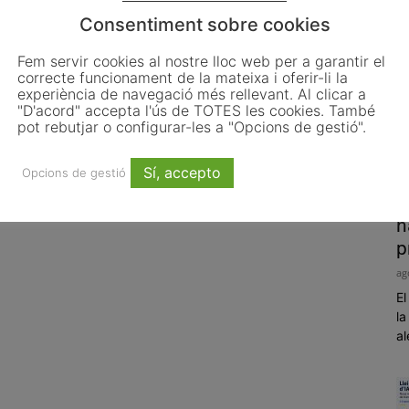
Consentiment sobre cookies
Fem servir cookies al nostre lloc web per a garantir el
correcte funcionament de la mateixa i oferir-li la
experiència de navegació més rellevant. Al clicar a
"D'acord" accepta l'ús de TOTES les cookies. També
pot rebutjar o configurar-les a "Opcions de gestió".
Sí, accepto
Opcions de gestió
P
h
p
ag
El
la
al