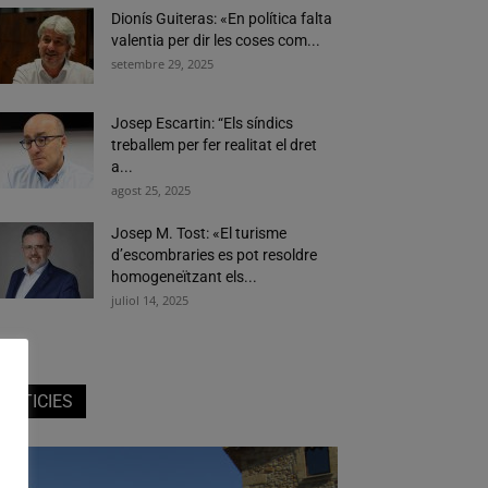
Dionís Guiteras: «En política falta
valentia per dir les coses com...
setembre 29, 2025
Josep Escartin: “Els síndics
treballem per fer realitat el dret
a...
agost 25, 2025
Josep M. Tost: «El turisme
d’escombraries es pot resoldre
homogeneïtzant els...
juliol 14, 2025
NOTICIES