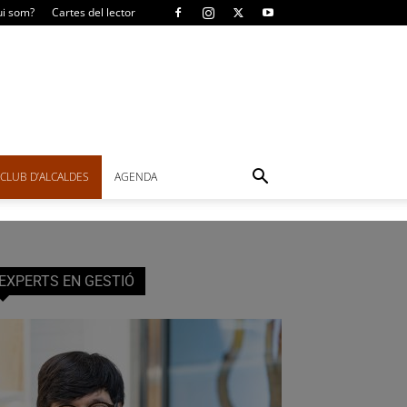
i som?
Cartes del lector
CLUB D’ALCALDES
AGENDA
EXPERTS EN GESTIÓ