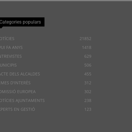
Categories populars
OTÍCIES
21852
VUI FA ANYS
1418
NTREVISTES
629
UNICIPIS
506
ACTE DELS ALCALDES
455
EMES D'INTERÈS
312
OMISSIÓ EUROPEA
302
OTÍCIES AJUNTAMENTS
238
XPERTS EN GESTIÓ
123