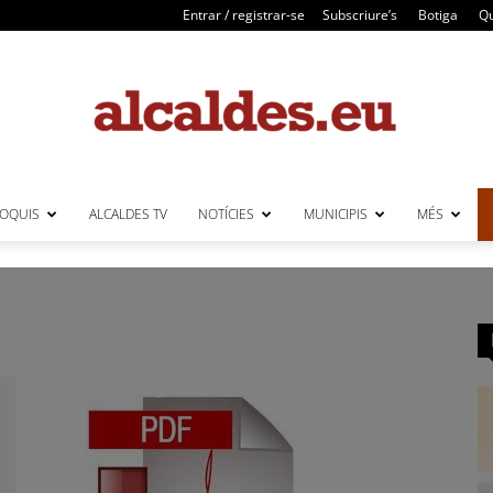
Entrar / registrar-se
Subscriure’s
Botiga
Qu
LOQUIS
ALCALDES TV
NOTÍCIES
MUNICIPIS
MÉS
Alcaldes