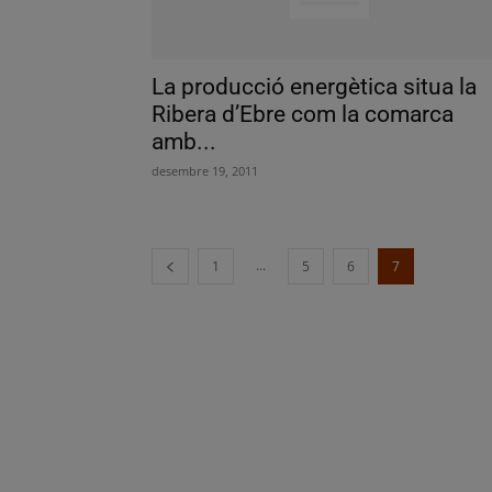
La producció energètica situa la
Ribera d’Ebre com la comarca
amb...
desembre 19, 2011
...
1
5
6
7