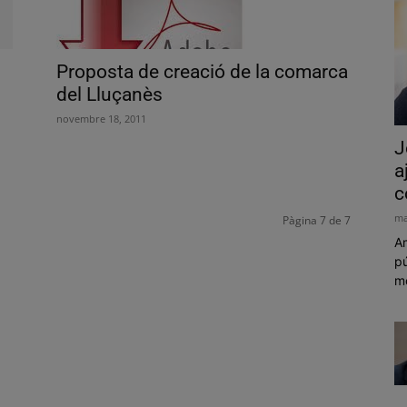
Proposta de creació de la comarca
del Lluçanès
novembre 18, 2011
J
a
c
ma
Pàgina 7 de 7
Am
pú
mó