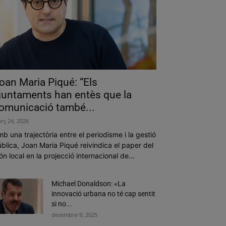
oan Maria Piqué: “Els
juntaments han entès que la
omunicació també...
rç 24, 2026
b una trajectòria entre el periodisme i la gestió
blica, Joan Maria Piqué reivindica el paper del
n local en la projecció internacional de...
Michael Donaldson: «La
innovació urbana no té cap sentit
si no...
desembre 9, 2025