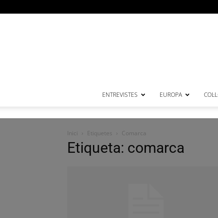
ENTREVISTES
EUROPA
COL·
Inici
Etiquetes
Comarca
Etiqueta: comarca