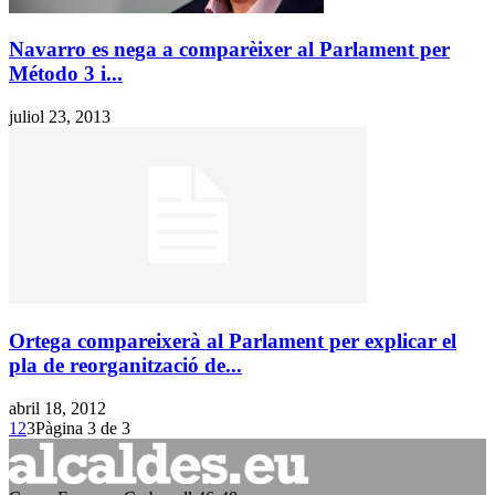
Navarro es nega a comparèixer al Parlament per
Método 3 i...
juliol 23, 2013
Ortega compareixerà al Parlament per explicar el
pla de reorganització de...
abril 18, 2012
1
2
3
Pàgina 3 de 3