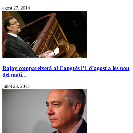
agost 27, 2014
Rajoy compareixerà al Congrés l’1 d’agost a les nou
del matí...
juliol 23, 2013