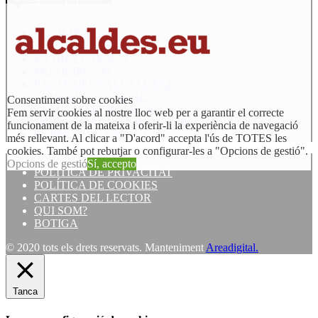
NOTÍCIES
21853
AVUI FA ANYS
1418
ENTREVISTES
629
MUNICIPIS
506
PACTE DELS ALCALDES
455
TEMES D'INTERÈS
312
Consentiment sobre cookies
COMISSIÓ EUROPEA
302
Fem servir cookies al nostre lloc web per a garantir el correcte
NOTÍCIES AJUNTAMENTS
238
funcionament de la mateixa i oferir-li la experiència de navegació
EXPERTS EN GESTIÓ
123
més rellevant. Al clicar a "D'acord" accepta l'ús de TOTES les
cookies. També pot rebutjar o configurar-les a "Opcions de gestió".
AVÍS LEGAL
Opcions de gestió
Sí, accepto
POLÍTICA DE PRIVACITAT
POLÍTICA DE COOKIES
CARTES DEL LECTOR
QUI SOM?
BOTIGA
© 2020 tots els drets reservats. Manteniment
Areadigital.
Tanca