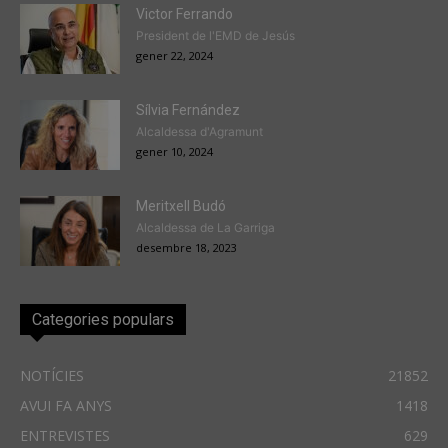
Victor Ferrando
President de l'EMD de Jesús
gener 22, 2024
Sílvia Fernández
Alcaldessa d'Agramunt
gener 10, 2024
Meritxell Budó
Alcaldessa de La Garriga
desembre 18, 2023
Categories populars
NOTÍCIES
21852
AVUI FA ANYS
1418
ENTREVISTES
629