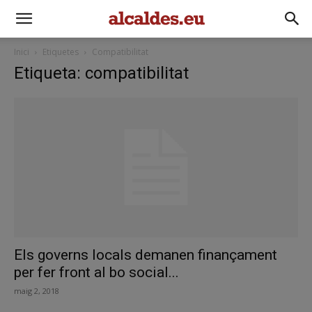
Inici
Etiquetes
Compatibilitat
Etiqueta: compatibilitat
Els governs locals demanen finançament
per fer front al bo social...
maig 2, 2018