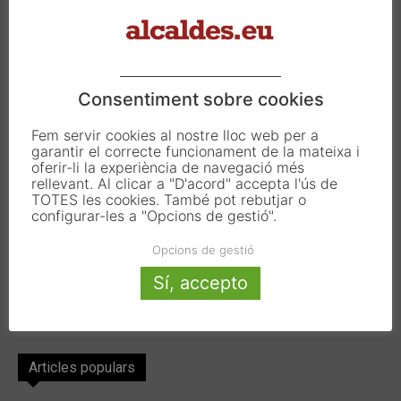
Carrer Francesc Carbonell 46-48
08034 Barcelona
T. 933 390 812
info@alcaldes.eu
Consentiment sobre cookies
Fem servir cookies al nostre lloc web per a
garantir el correcte funcionament de la mateixa i
Amb la col·laboració de:
oferir-li la experiència de navegació més
rellevant. Al clicar a "D'acord" accepta l'ús de
TOTES les cookies. També pot rebutjar o
configurar-les a "Opcions de gestió".
Opcions de gestió
Sí, accepto
Articles populars