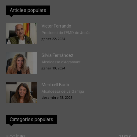
Articles populars
Victor Ferrando
President de l'EMD de Jesús
gener 22, 2024
Sílvia Fernández
Alcaldessa d'Agramunt
gener 10, 2024
Meritxell Budó
Alcaldessa de La Garriga
desembre 18, 2023
Categories populars
NOTÍCIES
21853