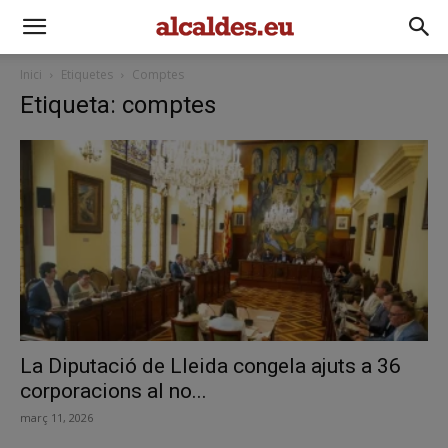
Inici
Etiquetes
Comptes
Etiqueta: comptes
La Diputació de Lleida congela ajuts a 36
corporacions al no...
març 11, 2026