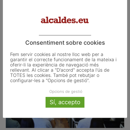
Consentiment sobre cookies
El Govern desplega la hisenda catalana i
assumeix totes les competències...
Fem servir cookies al nostre lloc web per a
setembre 15, 2017
garantir el correcte funcionament de la mateixa i
oferir-li la experiència de navegació més
rellevant. Al clicar a "D'acord" accepta l'ús de
TOTES les cookies. També pot rebutjar o
configurar-les a "Opcions de gestió".
Opcions de gestió
Sí, accepto