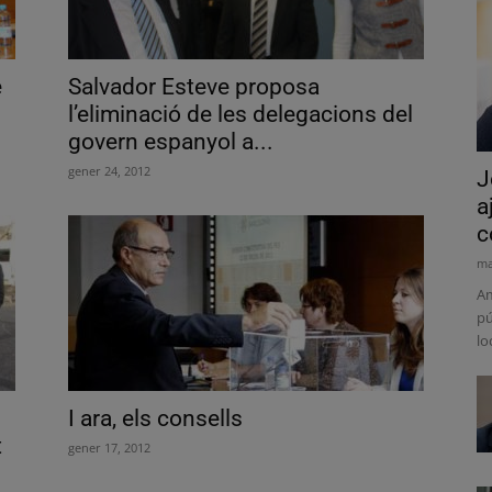
e
Salvador Esteve proposa
l’eliminació de les delegacions del
govern espanyol a...
gener 24, 2012
J
a
c
ma
Am
pú
lo
I ara, els consells
t
gener 17, 2012