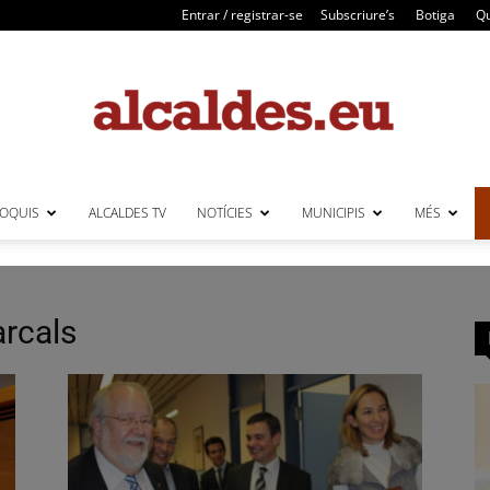
Entrar / registrar-se
Subscriure’s
Botiga
Qu
LOQUIS
ALCALDES TV
NOTÍCIES
MUNICIPIS
MÉS
Alcaldes
arcals