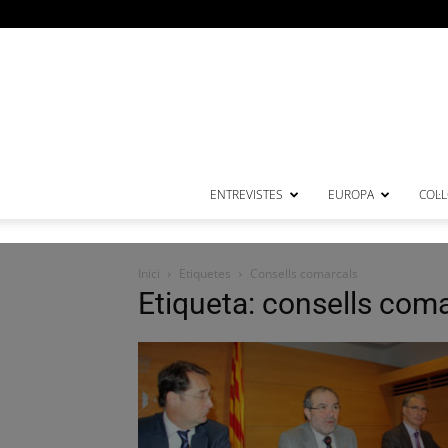
ENTREVISTES
EUROPA
COL·
Inici
Etiquetes
Consells comarcals
Etiqueta: consells com