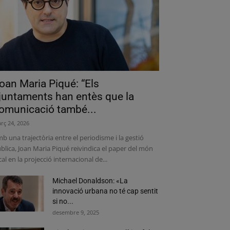
oan Maria Piqué: “Els
juntaments han entès que la
omunicació també...
rç 24, 2026
b una trajectòria entre el periodisme i la gestió
blica, Joan Maria Piqué reivindica el paper del món
cal en la projecció internacional de...
Michael Donaldson: «La
innovació urbana no té cap sentit
si no...
desembre 9, 2025