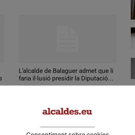
L’alcalde de Balaguer admet que li
s
faria il·lusió presidir la Diputació...
abril 26, 2011
Consentiment sobre cookies