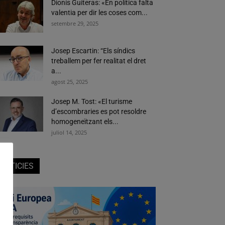
Dionís Guiteras: «En política falta
valentia per dir les coses com...
setembre 29, 2025
Josep Escartin: “Els síndics
treballem per fer realitat el dret
a...
agost 25, 2025
Josep M. Tost: «El turisme
d’escombraries es pot resoldre
homogeneïtzant els...
juliol 14, 2025
NOTICIES