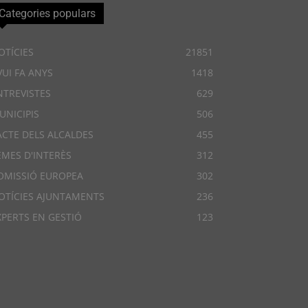
Categories populars
OTÍCIES
21851
VUI FA ANYS
1418
NTREVISTES
629
UNICIPIS
506
ACTE DELS ALCALDES
455
EMES D'INTERÈS
312
OMISSIÓ EUROPEA
302
OTÍCIES AJUNTAMENTS
236
XPERTS EN GESTIÓ
123