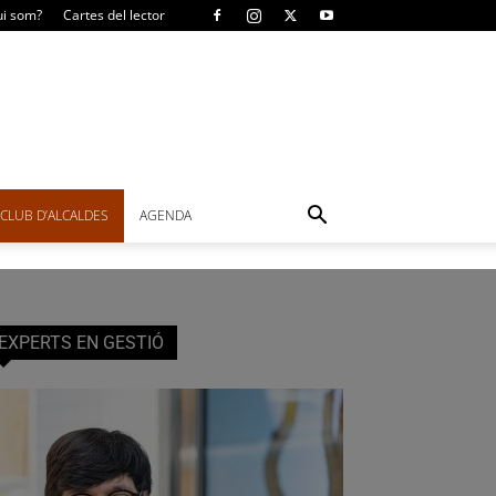
i som?
Cartes del lector
CLUB D’ALCALDES
AGENDA
EXPERTS EN GESTIÓ