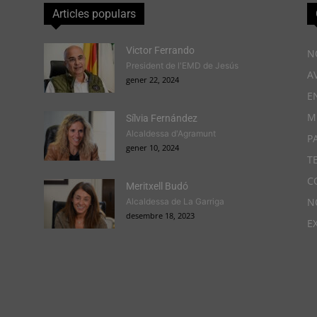
Articles populars
Victor Ferrando
N
President de l'EMD de Jesús
A
gener 22, 2024
E
M
Sílvia Fernández
Alcaldessa d'Agramunt
P
gener 10, 2024
T
C
Meritxell Budó
N
Alcaldessa de La Garriga
desembre 18, 2023
E