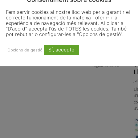
Fem servir cookies al nostre lloc web per a garantir el
correcte funcionament de la mateixa i oferir-li la
experiència de navegació més rellevant. Al clicar a
"D'acord" accepta l'ús de TOTES les cookies. També
pot rebutjar o configurar-les a "Opcions de gestió".
Sí, accepto
Opcions de gestió
L
o
Pàgina 10 de 10
L
ju
El
d'
co
d'