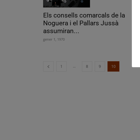
Els consells comarcals de la
Noguera i el Pallars Jussà
assumiran...
gener 1, 1970
...
1
8
9
10