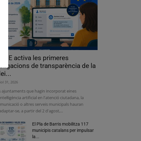
a UE activa les primeres
bligacions de transparència de la
lei...
liol 31, 2026
s ajuntaments que hagin incorporat eines
intel·ligència artificial en l'atenció ciutadana, la
municació o altres serveis municipals hauran
adaptar-se, a partir del 2 d'agost,...
El Pla de Barris mobilitza 117
municipis catalans per impulsar
la...