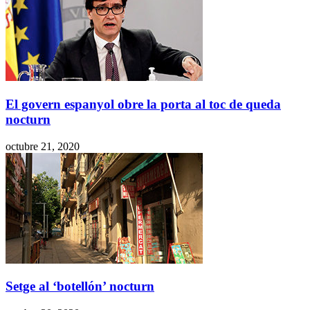
El govern espanyol obre la porta al toc de queda
nocturn
octubre 21, 2020
Setge al ‘botellón’ nocturn