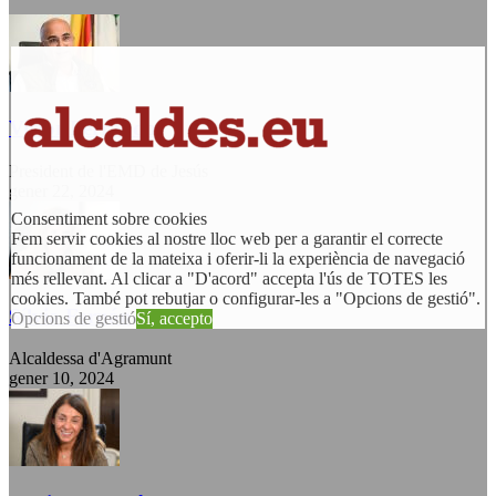
Victor Ferrando
President de l'EMD de Jesús
gener 22, 2024
Consentiment sobre cookies
Fem servir cookies al nostre lloc web per a garantir el correcte
funcionament de la mateixa i oferir-li la experiència de navegació
més rellevant. Al clicar a "D'acord" accepta l'ús de TOTES les
cookies. També pot rebutjar o configurar-les a "Opcions de gestió".
Sílvia Fernández
Opcions de gestió
Sí, accepto
Alcaldessa d'Agramunt
gener 10, 2024