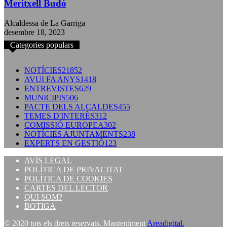
Meritxell Budó
Alcaldessa de La Garriga
desembre 18, 2023
Categories populars
NOTÍCIES
21852
AVUI FA ANYS
1418
ENTREVISTES
629
MUNICIPIS
506
PACTE DELS ALCALDES
455
TEMES D'INTERÈS
312
COMISSIÓ EUROPEA
302
NOTÍCIES AJUNTAMENTS
238
EXPERTS EN GESTIÓ
123
AVÍS LEGAL
POLÍTICA DE PRIVACITAT
POLÍTICA DE COOKIES
CARTES DEL LECTOR
QUI SOM?
BOTIGA
© 2020 tots els drets reservats. Manteniment
Areadigital.