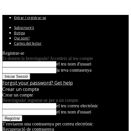
Entrar / registrar-se
Subscriure’s
Botiga
Qui som?
Cartes del lector
Registrar-se
Et donem la benvinguda! Accedeix al teu compte
el teu nom d'usuari
la teva contrasenya
Forgot your password? Get help
Crear un compte
Crear un compte
Benvinguda! registrar-se per a un compte
el teu correu electrònic
el teu nom d'usuari
T'enviarem una contrasenya per correu electrònic
Recuperació de contrasenya