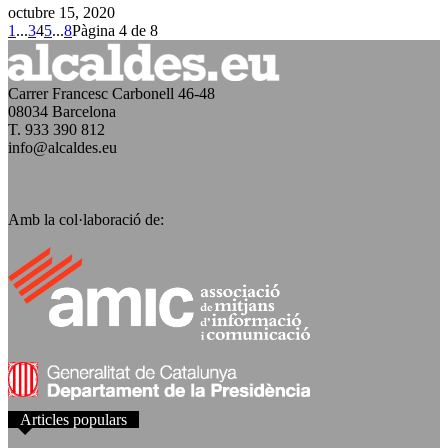
octubre 15, 2020
1
...
3
4
5
...
8
Pàgina 4 de 8
Carrer Francesc Carbonell 46-48
08034 Barcelona
T. 933 390 812
info@alcaldes.eu
Amb la col·laboració de:
Articles populars