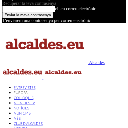
Recuperar la teva contrasenya
el teu correu electrònic
T'enviarem una contrasenya per correu electrònic
Alcaldes
ENTREVISTES
EUROPA
COL·LOQUIS
ALCALDES TV
NOTÍCIES
MUNICIPIS
MÉS
CLUB D’ALCALDES