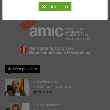
Sí, accepto
Amb la col·laboració de:
Articles populars
Victor Ferrando
President de l'EMD de Jesús
gener 22, 2024
Sílvia Fernández