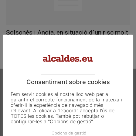
Solsonès i Anoia, en situació d´un risc molt
alt d´incendi
gener 1, 1970
Consentiment sobre cookies
Fem servir cookies al nostre lloc web per a
garantir el correcte funcionament de la mateixa i
Carrer Francesc Carbonell 46-48
oferir-li la experiència de navegació més
rellevant. Al clicar a "D'acord" accepta l'ús de
08034 Barcelona
TOTES les cookies. També pot rebutjar o
T. 933 390 812
configurar-les a "Opcions de gestió".
info@alcaldes.eu
Opcions de gestió