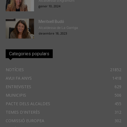
Alcaldessa d'Agramunt
gener 10, 2024
Meritxell Budó
Alcaldessa de La Garriga
desembre 18, 2023
Categories populars
NOTÍCIES
21852
AVUI FA ANYS
1418
ENTREVISTES
629
MUNICIPIS
506
PACTE DELS ALCALDES
455
TEMES D'INTERÈS
312
COMISSIÓ EUROPEA
302