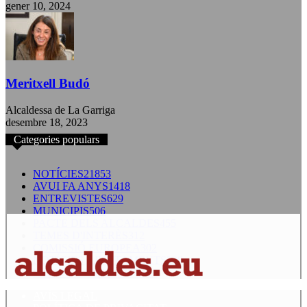
gener 10, 2024
Meritxell Budó
Alcaldessa de La Garriga
desembre 18, 2023
Categories populars
NOTÍCIES
21853
AVUI FA ANYS
1418
ENTREVISTES
629
MUNICIPIS
506
PACTE DELS ALCALDES
455
TEMES D'INTERÈS
312
COMISSIÓ EUROPEA
302
NOTÍCIES AJUNTAMENTS
238
EXPERTS EN GESTIÓ
123
AVÍS LEGAL