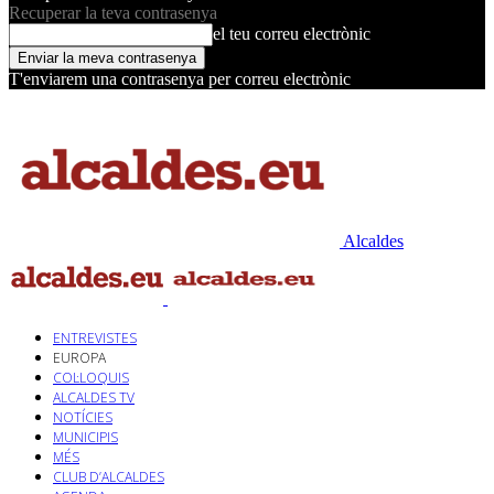
Recuperar la teva contrasenya
el teu correu electrònic
T'enviarem una contrasenya per correu electrònic
Alcaldes
ENTREVISTES
EUROPA
COL·LOQUIS
ALCALDES TV
NOTÍCIES
MUNICIPIS
MÉS
CLUB D’ALCALDES