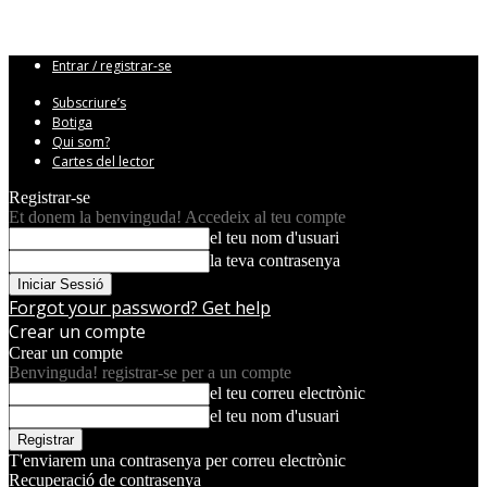
Entrar / registrar-se
Subscriure’s
Botiga
Qui som?
Cartes del lector
Registrar-se
Et donem la benvinguda! Accedeix al teu compte
el teu nom d'usuari
la teva contrasenya
Forgot your password? Get help
Crear un compte
Crear un compte
Benvinguda! registrar-se per a un compte
el teu correu electrònic
el teu nom d'usuari
T'enviarem una contrasenya per correu electrònic
Recuperació de contrasenya