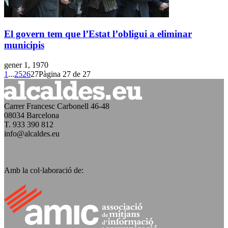
El govern tem que l’Estat l’obligui a eliminar
municipis
gener 1, 1970
1
...
25
26
27
Pàgina 27 de 27
Carrer Francesc Carbonell 46-48
08034 Barcelona
T. 933 390 812
info@alcaldes.eu
Amb la col·laboració de: