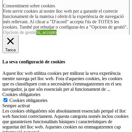
POLÍTICA DE PRIVACITAT
POLÍTICA DE COOKIES
Consentiment sobre cookies
CARTES DEL LECTOR
Fem servir cookies al nostre lloc web per a garantir el correcte
QUI SOM?
funcionament de la mateixa i oferir-li la experiència de navegació
BOTIGA
més rellevant. Al clicar a "D'acord" accepta l'ús de TOTES les
cookies. També pot rebutjar o configurar-les a "Opcions de gestió".
© 2020 tots els drets reservats. Manteniment
Areadigital.
Opcions de gestió
Sí, accepto
Tanca
La seva configuració de cookies
Aquest lloc web utilitza cookies per millorar la seva experiència
mentre navega pel lloc web. Fora d'aquestes cookies, les cookies
que es classifiquen com a necessàries s'emmagatzemen en el seu
navegador, ja que són essencials per al funcionament de
...
Cookies obligatories
Cookies obligatories
Sempre activat
Les cookies obligatòries són absolutament essencials perquè el lloc
web funcioni correctament. Aquesta categoria només inclou cookies
que garanteixen funcionalitats bàsiques i característiques de
seguretat del lloc web. Aquestes cookies no emmagatzemen cap