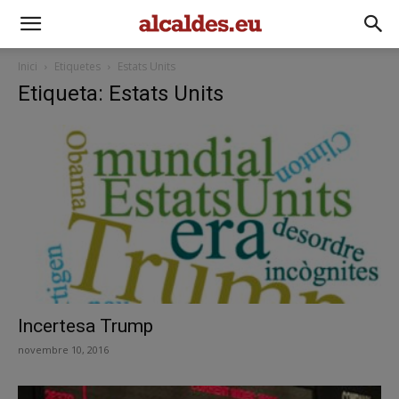
Inici
Etiquetes
Estats Units
Etiqueta: Estats Units
Incertesa Trump
novembre 10, 2016