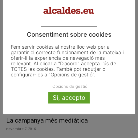
Florida, Ohio o Carolina, els estats clau on
es decidiran avui...
novembre 8, 2016
Consentiment sobre cookies
Fem servir cookies al nostre lloc web per a
garantir el correcte funcionament de la mateixa i
oferir-li la experiència de navegació més
rellevant. Al clicar a "D'acord" accepta l'ús de
TOTES les cookies. També pot rebutjar o
configurar-les a "Opcions de gestió".
Opcions de gestió
Sí, accepto
La campanya més mediàtica
novembre 7, 2016