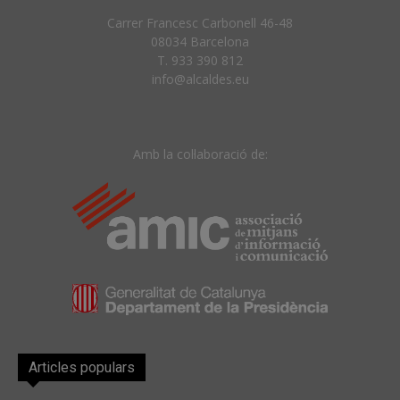
Carrer Francesc Carbonell 46-48
08034 Barcelona
T. 933 390 812
info@alcaldes.eu
Amb la col·laboració de:
Articles populars