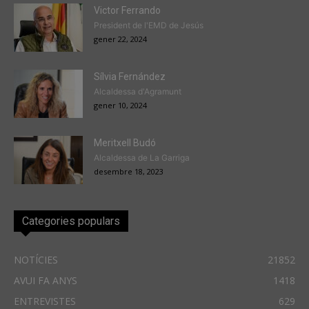
Victor Ferrando
President de l'EMD de Jesús
gener 22, 2024
Sílvia Fernández
Alcaldessa d'Agramunt
gener 10, 2024
Meritxell Budó
Alcaldessa de La Garriga
desembre 18, 2023
Categories populars
NOTÍCIES
21852
AVUI FA ANYS
1418
ENTREVISTES
629