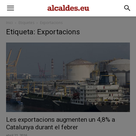
Inici
Etiquetes
Exportacions
Etiqueta: Exportacions
Les exportacions augmenten un 4,8% a
Catalunya durant el febrer
abril 21, 2016