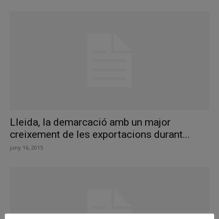
Lleida, la demarcació amb un major
creixement de les exportacions durant...
juny 16, 2015