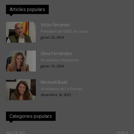
Articles populars
Victor Ferrando
President de l'EMD de Jesús
gener 22, 2024
Sílvia Fernández
Alcaldessa d'Agramunt
gener 10, 2024
Meritxell Budó
Alcaldessa de La Garriga
desembre 18, 2023
Categories populars
NOTÍCIES
21853