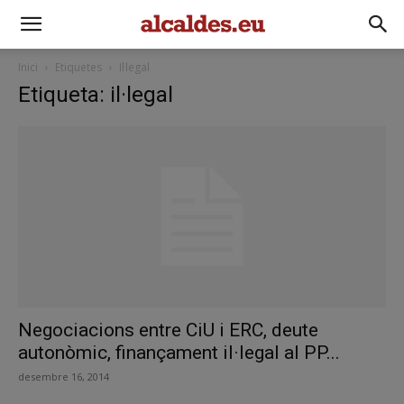
Inici
Etiquetes
Il·legal
Etiqueta: il·legal
Negociacions entre CiU i ERC, deute
autonòmic, finançament il·legal al PP...
desembre 16, 2014