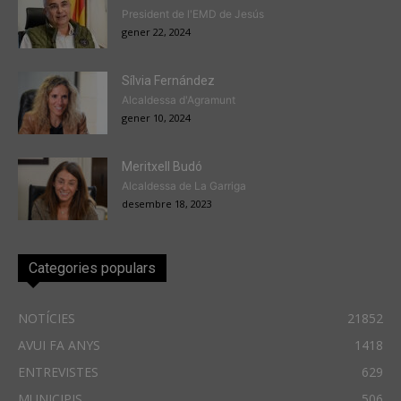
President de l'EMD de Jesús
gener 22, 2024
Sílvia Fernández
Alcaldessa d'Agramunt
gener 10, 2024
Meritxell Budó
Alcaldessa de La Garriga
desembre 18, 2023
Categories populars
NOTÍCIES
21852
AVUI FA ANYS
1418
ENTREVISTES
629
MUNICIPIS
506