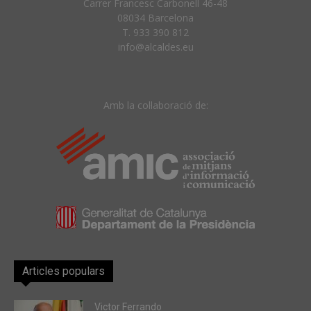
Carrer Francesc Carbonell 46-48
08034 Barcelona
T. 933 390 812
info@alcaldes.eu
Amb la col·laboració de:
Articles populars
Victor Ferrando