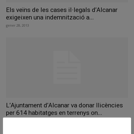
Els veïns de les cases il·legals d’Alcanar
exigeixen una indemnització a...
gener 28, 2013
L’Ajuntament d’Alcanar va donar llicències
per 614 habitatges en terrenys on...
desembre 31, 2012