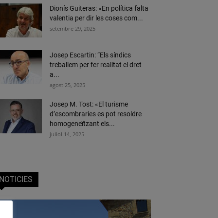
Dionís Guiteras: «En política falta
valentia per dir les coses com...
setembre 29, 2025
Josep Escartin: “Els síndics
treballem per fer realitat el dret
a...
agost 25, 2025
Josep M. Tost: «El turisme
d’escombraries es pot resoldre
homogeneïtzant els...
juliol 14, 2025
NOTICIES