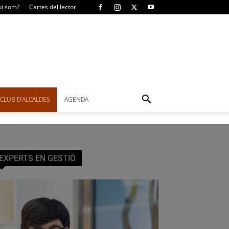
i som?
Cartes del lector
CLUB D’ALCALDES
AGENDA
EXPERTS EN GESTIÓ