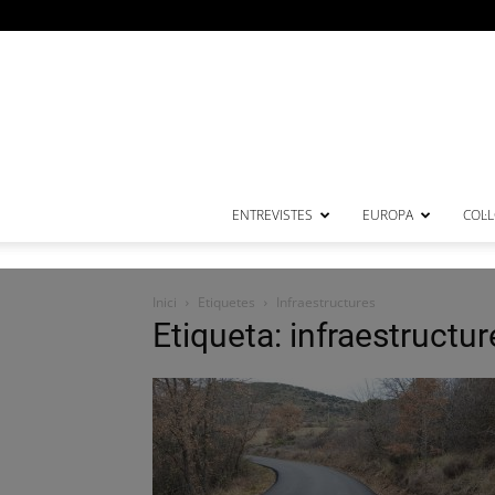
ENTREVISTES
EUROPA
COL·
Inici
Etiquetes
Infraestructures
Etiqueta: infraestructur