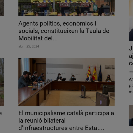
Agents polítics, econòmics i
socials, constitueixen la Taula de
Mobilitat del...
abril 25, 2024
J
a
c
ma
Am
pú
mó
e
El municipalisme català participa a
la reunió bilateral
d’Infraestructures entre Estat...