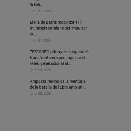
la Llei...
juliol 31, 2026
El Pla de Barris mobilitza 117
municipis catalans per impulsar
la...
juliol 31, 2026
TESTAREG reforça la cooperació
transfronterera per impulsar el
relleu generacional al...
juliol 29, 2026
Amposta reivindica la memòria
de la batalla de l’Ebre amb un...
juliol 28, 2026