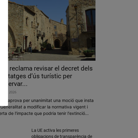
als reclama revisar el decret dels
abitatges d’ús turístic per
reservar...
ost 7, 2026
 Ple aprova per unanimitat una moció que insta
 Generalitat a modificar la normativa vigent i
erta de l'impacte que podria tenir l'extinció...
La UE activa les primeres
obligacions de transparència de