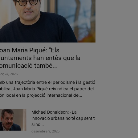
oan Maria Piqué: “Els
juntaments han entès que la
omunicació també...
rç 24, 2026
b una trajectòria entre el periodisme i la gestió
blica, Joan Maria Piqué reivindica el paper del
n local en la projecció internacional de...
Michael Donaldson: «La
innovació urbana no té cap sentit
si no...
desembre 9, 2025