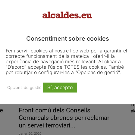
El Bages prioritza reduir a 50
minuts el trajecte fins a...
Consentiment sobre cookies
gener 27, 2020
Fem servir cookies al nostre lloc web per a garantir el
correcte funcionament de la mateixa i oferir-li la
experiència de navegació més rellevant. Al clicar a
P
"D'acord" accepta l'ús de TOTES les cookies. També
pot rebutjar o configurar-les a "Opcions de gestió".
h
p
Sí, accepto
Opcions de gestió
ag
El
la
e
Front comú dels Consells
al
Comarcals ebrencs per reclamar
un servei ferroviari...
gener 20, 2020