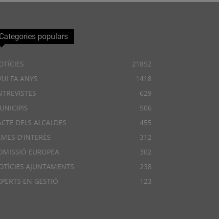
Categories populars
OTÍCIES
21852
VUI FA ANYS
1418
NTREVISTES
629
UNICIPIS
506
ACTE DELS ALCALDES
455
EMES D'INTERÈS
312
OMISSIÓ EUROPEA
302
OTÍCIES AJUNTAMENTS
238
XPERTS EN GESTIÓ
123