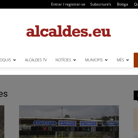
Entrar / registrar-se
Subscriure’s
Botiga
Qu
LOQUIS
ALCALDES TV
NOTÍCIES
MUNICIPIS
MÉS
Alcaldes
es