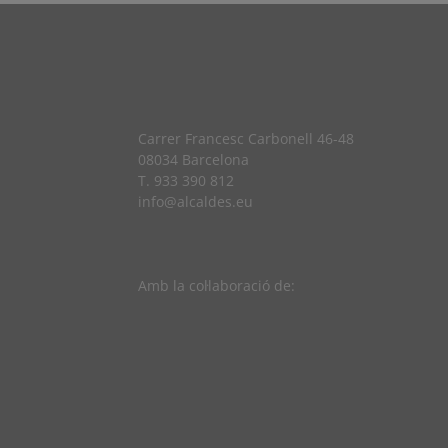
Carrer Francesc Carbonell 46-48
08034 Barcelona
T. 933 390 812
info@alcaldes.eu
Amb la col·laboració de: