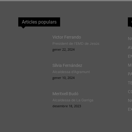
Articles populars
Victor Ferrando
N
President de l'EMD de Jesús
A
gener 22, 2024
E
M
Sílvia Fernández
Alcaldessa d'Agramunt
P
gener 10, 2024
T
C
Meritxell Budó
N
Alcaldessa de La Garriga
desembre 18, 2023
E