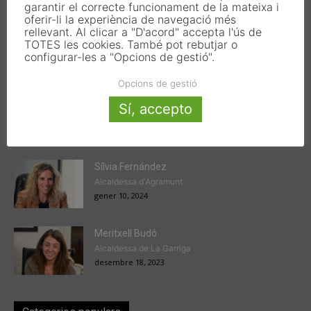
garantir el correcte funcionament de la mateixa i
oferir-li la experiència de navegació més
rellevant. Al clicar a "D'acord" accepta l'ús de
TOTES les cookies. També pot rebutjar o
configurar-les a "Opcions de gestió".
Articles populars
Opcions de gestió
Victor Ferrando
Sí, accepto
President de l'EMD de Jesús
gener 22, 2024
Sílvia Fernández
Alcaldessa d'Agramunt
gener 10, 2024
Meritxell Budó
Alcaldessa de La Garriga
desembre 18, 2023