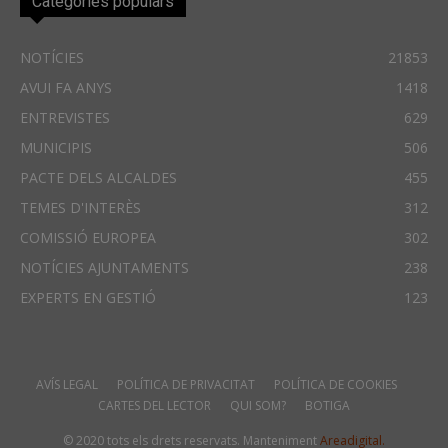
Categories populars
NOTÍCIES
21853
AVUI FA ANYS
1418
ENTREVISTES
629
MUNICIPIS
506
PACTE DELS ALCALDES
455
TEMES D'INTERÈS
312
COMISSIÓ EUROPEA
302
NOTÍCIES AJUNTAMENTS
238
EXPERTS EN GESTIÓ
123
AVÍS LEGAL
POLÍTICA DE PRIVACITAT
POLÍTICA DE COOKIES
CARTES DEL LECTOR
QUI SOM?
BOTIGA
© 2020 tots els drets reservats. Manteniment
Areadigital.