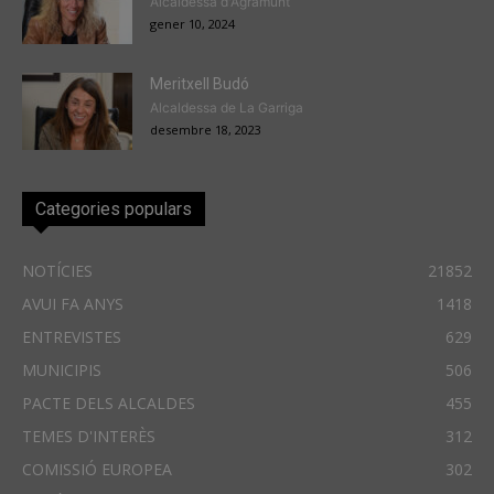
Alcaldessa d'Agramunt
gener 10, 2024
Meritxell Budó
Alcaldessa de La Garriga
desembre 18, 2023
Categories populars
NOTÍCIES
21852
AVUI FA ANYS
1418
ENTREVISTES
629
MUNICIPIS
506
PACTE DELS ALCALDES
455
TEMES D'INTERÈS
312
COMISSIÓ EUROPEA
302