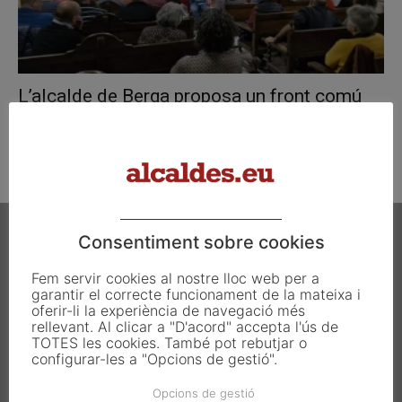
L’alcalde de Berga proposa un front comú
dels municipis contra la...
febrer 21, 2025
Consentiment sobre cookies
Fem servir cookies al nostre lloc web per a
garantir el correcte funcionament de la mateixa i
Carrer Francesc Carbonell 46-48
oferir-li la experiència de navegació més
rellevant. Al clicar a "D'acord" accepta l'ús de
08034 Barcelona
TOTES les cookies. També pot rebutjar o
T. 933 390 812
configurar-les a "Opcions de gestió".
info@alcaldes.eu
Opcions de gestió