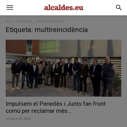
Inici
Etiquetes
Multireincidència
Etiqueta: multireincidència
Impulsem el Penedès i Junts fan front
comú per reclamar més...
octubre 28, 2025