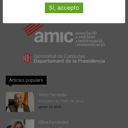
Sí, accepto
Amb la col·laboració de:
Articles populars
Victor Ferrando
President de l'EMD de Jesús
gener 22, 2024
Sílvia Fernández