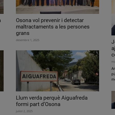
a
Osona vol prevenir i detectar
maltractaments a les persones
grans
desembre 1, 2025
J
a
c
ma
Am
pú
mó
Llum verda perquè Aiguafreda
formi part d’Osona
juliol 2, 2025