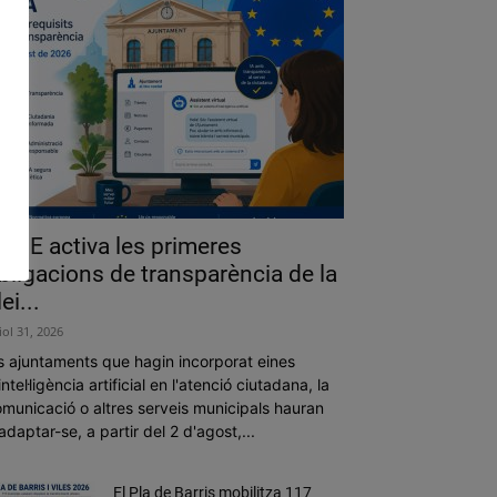
a UE activa les primeres
bligacions de transparència de la
lei...
liol 31, 2026
s ajuntaments que hagin incorporat eines
intel·ligència artificial en l'atenció ciutadana, la
municació o altres serveis municipals hauran
adaptar-se, a partir del 2 d'agost,...
El Pla de Barris mobilitza 117