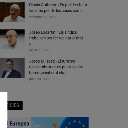
Dionís Guiteras: «En política falta
valentia per dir les coses com...
setembre 29, 2025
Josep Escartin: “Els síndics
treballem per fer realitat el dret
a...
agost 25, 2025
Josep M. Tost: «El turisme
d’escombraries es pot resoldre
homogeneïtzant els...
juliol 14, 2025
NOTICIES