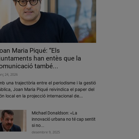
oan Maria Piqué: “Els
juntaments han entès que la
omunicació també...
rç 24, 2026
b una trajectòria entre el periodisme i la gestió
blica, Joan Maria Piqué reivindica el paper del
n local en la projecció internacional de...
Michael Donaldson: «La
innovació urbana no té cap sentit
si no...
desembre 9, 2025