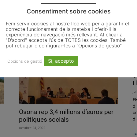
Consentiment sobre cookies
Fem servir cookies al nostre lloc web per a garantir el
i
Els veïns d’Olost decideixen deixar
correcte funcionament de la mateixa i oferir-li la
el Lluçanès i tornar a Osona...
experiència de navegació més rellevant. Al clicar a
"D'acord" accepta l'ús de TOTES les cookies. També
octubre 21, 2024
pot rebutjar o configurar-les a "Opcions de gestió".
Sí, accepto
Opcions de gestió
L
o
L
ju
El
d'
Osona rep 3,4 milions d’euros per
co
polítiques socials
d'
octubre 24, 2022