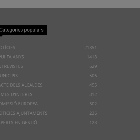
Categories populars
OTÍCIES
21851
VUI FA ANYS
1418
NTREVISTES
629
UNICIPIS
506
ACTE DELS ALCALDES
455
EMES D'INTERÈS
312
OMISSIÓ EUROPEA
302
OTÍCIES AJUNTAMENTS
236
XPERTS EN GESTIÓ
123