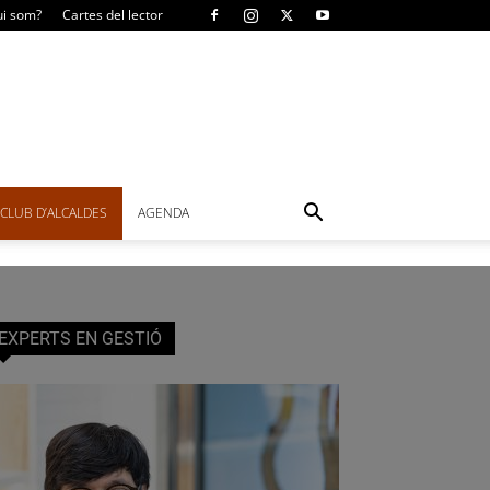
i som?
Cartes del lector
CLUB D’ALCALDES
AGENDA
EXPERTS EN GESTIÓ