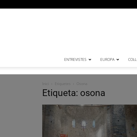
ENTREVISTES
EUROPA
COL·
Inici
Etiquetes
Osona
Etiqueta: osona