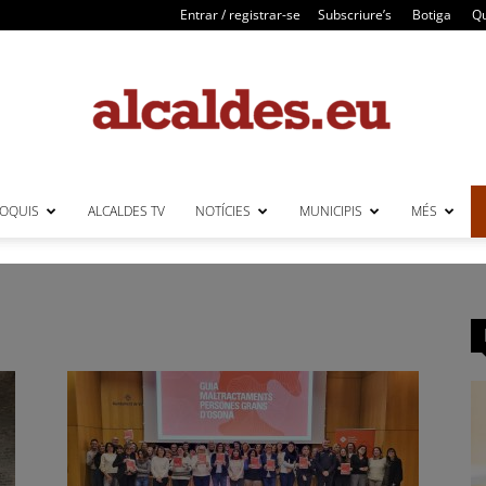
Entrar / registrar-se
Subscriure’s
Botiga
Qu
LOQUIS
ALCALDES TV
NOTÍCIES
MUNICIPIS
MÉS
Alcaldes