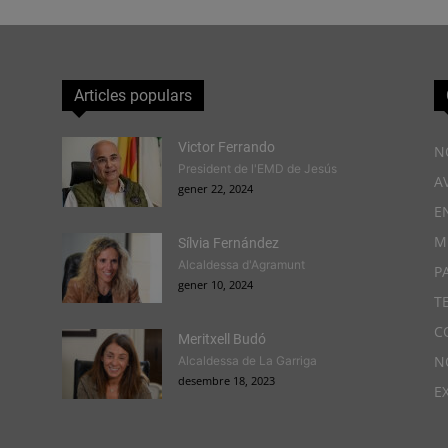
Articles populars
Victor Ferrando
N
President de l'EMD de Jesús
A
gener 22, 2024
E
M
Sílvia Fernández
Alcaldessa d'Agramunt
P
gener 10, 2024
T
C
Meritxell Budó
N
Alcaldessa de La Garriga
desembre 18, 2023
E