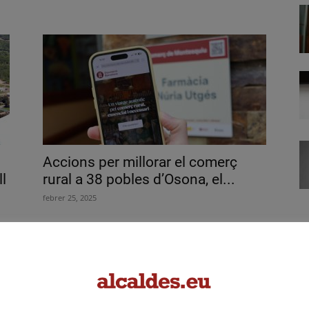
Accions per millorar el comerç
l
rural a 38 pobles d’Osona, el...
febrer 25, 2025