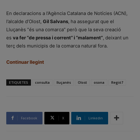
En declaracions a l’Agència Catalana de Notícies (ACN),
l’alcalde d’Olost,
Gil Salvans
, ha assegurat que el
Lluçanès “és una comarca” però que la seva creació
es
va fer “de pressa i corrent” i “malament”
, deixant un
terç dels municipis de la comarca natural fora.
Continuar llegint
ETIQUETES
consulta
lluçanès
Olost
osona
Regió7
Facebook
X
Linkedin