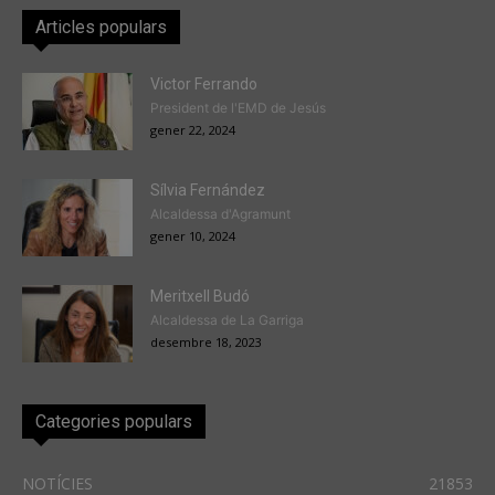
Articles populars
Victor Ferrando
President de l'EMD de Jesús
gener 22, 2024
Sílvia Fernández
Alcaldessa d'Agramunt
gener 10, 2024
Meritxell Budó
Alcaldessa de La Garriga
desembre 18, 2023
Categories populars
NOTÍCIES
21853