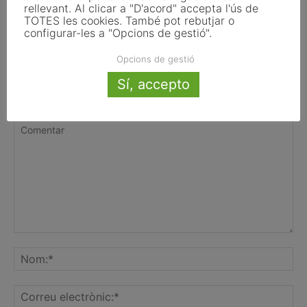
de transparència de la Llei d’IA que
rellevant. Al clicar a "D'acord" accepta l'ús de
afecten els ajuntaments
TOTES les cookies. També pot rebutjar o
configurar-les a "Opcions de gestió".
Opcions de gestió
Sí, accepto
FER UN COMENTARI