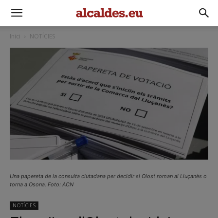
Inici
NOTÍCIES
Una papereta de la consulta ciutadana per decidir si Olost roman al Lluçanès o
torna a Osona. Foto: ACN
NOTÍCIES