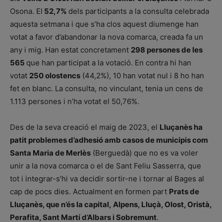
Osona. El
52,7%
dels participants a la consulta celebrada
aquesta setmana i que s’ha clos aquest diumenge han
votat a favor d’abandonar la nova comarca, creada fa un
any i mig. Han estat concretament
298 persones de les
565
que han participat a la votació. En contra hi han
votat
250 olostencs
(44,2%), 10 han votat nul i 8 ho han
fet en blanc. La consulta, no vinculant, tenia un cens de
1.113 persones i n’ha votat el 50,76%.
Des de la seva creació el maig de 2023, el
Lluçanès ha
patit problemes d’adhesió amb casos de municipis com
Santa Maria de Merlès
(Berguedà) que no es va voler
unir a la nova comarca o el de Sant Feliu Sasserra, que
tot i integrar-s’hi va decidir sortir-ne i tornar al Bages al
cap de pocs dies. Actualment en formen part
Prats de
Lluçanès, que n’és la capital, Alpens, Lluçà, Olost, Oristà,
Perafita, Sant Martí d’Albars i Sobremunt
.