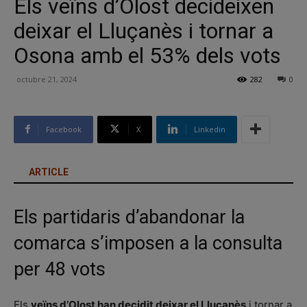
Els veïns d’Olost decideixen
deixar el Lluçanès i tornar a
Osona amb el 53% dels vots
octubre 21, 2024
282
0
Facebook
X
Linkedin
ARTICLE
Els partidaris d’abandonar la
comarca s’imposen a la consulta
per 48 vots
Els
veïns d’Olost han decidit deixar el Lluçanès
i tornar a