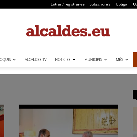
Entrar / registrar-se
Subscriure’s
Botiga
Qu
LOQUIS
ALCALDES TV
NOTÍCIES
MUNICIPIS
MÉS
Alcaldes