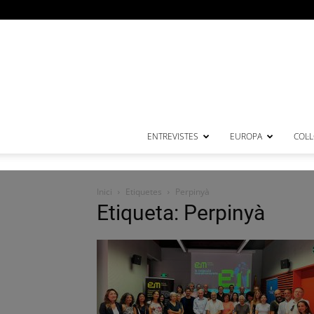
ENTREVISTES
EUROPA
COL·
Inici
Etiquetes
Perpinyà
Etiqueta: Perpinyà