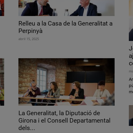
Relleu a la Casa de la Generalitat a
Perpinyà
abril 15, 2025
J
a
c
ma
Am
pú
mó
La Generalitat, la Diputació de
Girona i el Consell Departamental
dels...