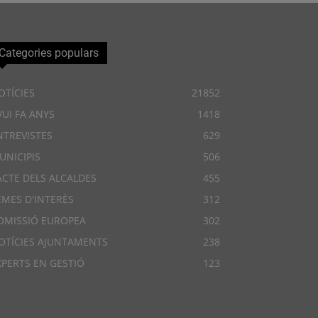
Categories populars
OTÍCIES
21852
VUI FA ANYS
1418
NTREVISTES
629
UNICIPIS
506
ACTE DELS ALCALDES
455
EMES D'INTERÈS
312
OMISSIÓ EUROPEA
302
OTÍCIES AJUNTAMENTS
238
XPERTS EN GESTIÓ
123