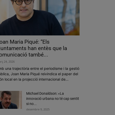
oan Maria Piqué: “Els
juntaments han entès que la
omunicació també...
rç 24, 2026
b una trajectòria entre el periodisme i la gestió
blica, Joan Maria Piqué reivindica el paper del
n local en la projecció internacional de...
Michael Donaldson: «La
innovació urbana no té cap sentit
si no...
desembre 9, 2025