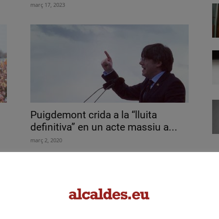
març 17, 2023
Puigdemont crida a la “lluita
definitiva” en un acte massiu a...
març 2, 2020