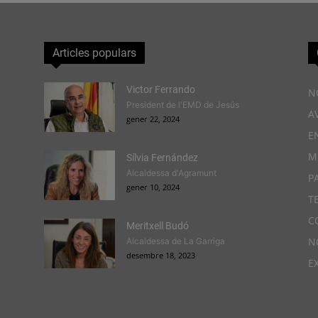
Articles populars
Victor Ferrando
N
President de l'EMD de Jesús
A
gener 22, 2024
E
M
Sílvia Fernández
Alcaldessa d'Agramunt
P
gener 10, 2024
T
C
Meritxell Budó
N
Alcaldessa de La Garriga
desembre 18, 2023
E