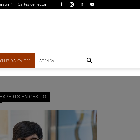
i som?
Cartes del lector
CLUB D’ALCALDES
AGENDA
EXPERTS EN GESTIÓ