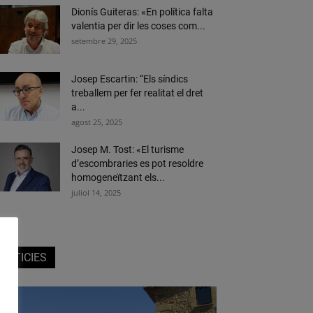
Dionís Guiteras: «En política falta
valentia per dir les coses com...
setembre 29, 2025
Josep Escartin: “Els síndics
treballem per fer realitat el dret
a...
agost 25, 2025
Josep M. Tost: «El turisme
d’escombraries es pot resoldre
homogeneïtzant els...
juliol 14, 2025
NOTICIES