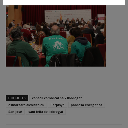
ETIQUETES
consell comarcal baix llobregat
esmorzars alcaldes.eu
Perpinyà
pobresa energètica
San José
sant feliu de llobregat