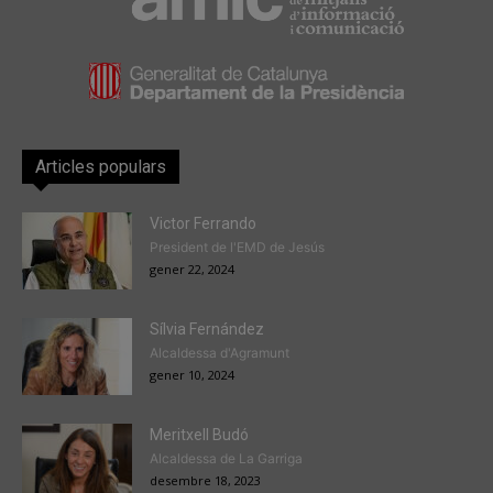
Articles populars
Victor Ferrando
President de l'EMD de Jesús
gener 22, 2024
Sílvia Fernández
Alcaldessa d'Agramunt
gener 10, 2024
Meritxell Budó
Alcaldessa de La Garriga
desembre 18, 2023