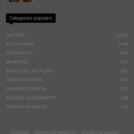
Categories populars
NOTÍCIES
21852
AVUI FA ANYS
1418
ENTREVISTES
629
MUNICIPIS
507
PACTE DELS ALCALDES
455
TEMES D'INTERÈS
312
COMISSIÓ EUROPEA
302
NOTÍCIES AJUNTAMENTS
238
EXPERTS EN GESTIÓ
123
AVÍS LEGAL
POLÍTICA DE PRIVACITAT
POLÍTICA DE COOKIES