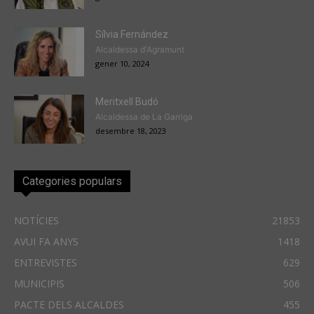
Sílvia Fernández
Alcaldessa d'Agramunt
gener 10, 2024
Meritxell Budó
Alcaldessa de La Garriga
desembre 18, 2023
Categories populars
NOTÍCIES
21853
AVUI FA ANYS
1418
ENTREVISTES
629
MUNICIPIS
506
PACTE DELS ALCALDES
455