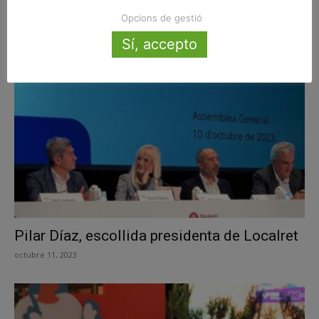
4×100%, un projecte amb una inversió
Opcions de gestió
històrica per millorar l’espai públic...
Sí, accepto
octubre 25, 2023
Pilar Díaz, escollida presidenta de Localret
octubre 11, 2023