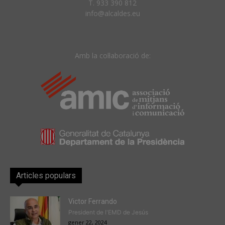
T. 933 390 812
info@alcaldes.eu
Amb la col·laboració de:
Articles populars
Victor Ferrando
President de l'EMD de Jesús
gener 22, 2024