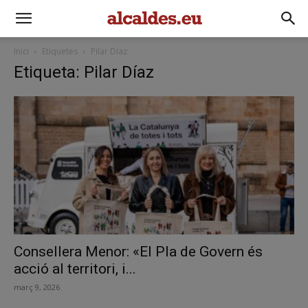
Inici
Etiquetes
Pilar Díaz
Etiqueta: Pilar Díaz
Consellera Menor: «El Pla de Govern és
acció al territori, i...
març 9, 2026