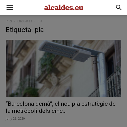
Inici
Etiquetes
Pla
Etiqueta: pla
“Barcelona demà”, el nou pla estratègic de
la metròpoli dels cinc...
juny 23, 2020