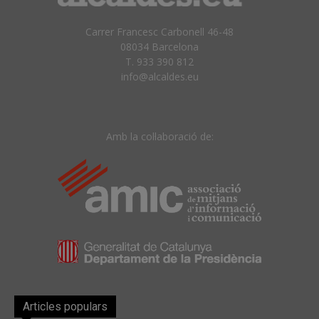
Carrer Francesc Carbonell 46-48
08034 Barcelona
T. 933 390 812
info@alcaldes.eu
Amb la col·laboració de:
Articles populars