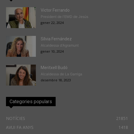
Victor Ferrando
President de l'EMD de Jesús
gener 22, 2024
Sílvia Fernández
Alcaldessa d'Agramunt
gener 10, 2024
Meritxell Budó
Alcaldessa de La Garriga
desembre 18, 2023
Categories populars
NOTÍCIES
21851
AVUI FA ANYS
1418