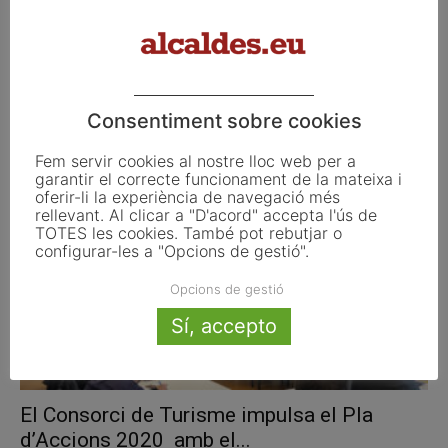
Granollers aprova per unanimitat un pla de
Consentiment sobre cookies
mesures socioeconòmiques amb 50...
maig 26, 2020
Fem servir cookies al nostre lloc web per a
garantir el correcte funcionament de la mateixa i
oferir-li la experiència de navegació més
rellevant. Al clicar a "D'acord" accepta l'ús de
TOTES les cookies. També pot rebutjar o
configurar-les a "Opcions de gestió".
Opcions de gestió
Sí, accepto
El Consorci de Turisme impulsa el Pla
d’Accions 2020 amb el...