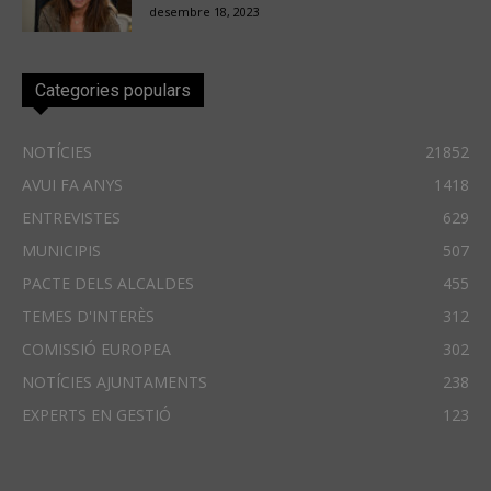
desembre 18, 2023
Categories populars
NOTÍCIES
21852
AVUI FA ANYS
1418
ENTREVISTES
629
MUNICIPIS
507
PACTE DELS ALCALDES
455
TEMES D'INTERÈS
312
COMISSIÓ EUROPEA
302
NOTÍCIES AJUNTAMENTS
238
EXPERTS EN GESTIÓ
123