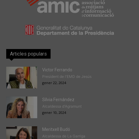
Articles populars
Victor Ferrando
President de l'EMD de Jesús
gener 22, 2024
Sílvia Fernández
Alcaldessa d'Agramunt
gener 10, 2024
Meritxell Budó
Alcaldessa de La Garriga