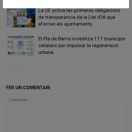
La UE activa les primeres obligacions
de transparència de la Llei d’IA que
afecten els ajuntaments
El Pla de Barris mobilitza 117 municipis
catalans per impulsar la regeneració
urbana
FER UN COMENTARI