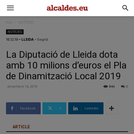
Inici
NOTÍCIES
NOTÍCIES
16.12.19
– LLEIDA
• Segrià
La Diputació de Lleida dota
amb 10 milions d’euros el Pla
de Dinamització Local 2019
desembre 16, 2019
844
0
Facebook
X
Linkedin
ARTICLE