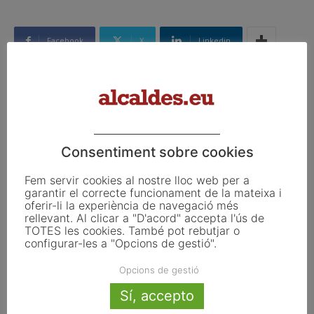
Facebook
X
Linkedin
Article anterior
Article següent
Govern i comuns pacten
La Xarxa territorial de Museus
apujar l’IRPF a rendes
de les Terres de Lleida i Aran
Consentiment sobre cookies
superiors a 90.000 € i una
es confirma com una eina
rebaixa a menors de 12.450
molt eficaç de suport als
Fem servir cookies al nostre lloc web per a
museus del territori
garantir el correcte funcionament de la mateixa i
oferir-li la experiència de navegació més
rellevant. Al clicar a "D'acord" accepta l'ús de
TOTES les cookies. També pot rebutjar o
Articles relacionats
configurar-les a "Opcions de gestió".
Opcions de gestió
Pals reclama revisar el decret dels
habitatges d’ús turístic per preservar
Sí, accepto
l’autonomia municipal