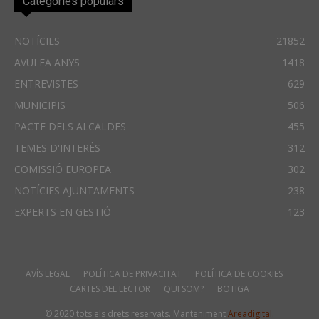
Categories populars
NOTÍCIES
21852
AVUI FA ANYS
1418
ENTREVISTES
629
MUNICIPIS
506
PACTE DELS ALCALDES
455
TEMES D'INTERÈS
312
COMISSIÓ EUROPEA
302
NOTÍCIES AJUNTAMENTS
238
EXPERTS EN GESTIÓ
123
AVÍS LEGAL
POLÍTICA DE PRIVACITAT
POLÍTICA DE COOKIES
CARTES DEL LECTOR
QUI SOM?
BOTIGA
© 2020 tots els drets reservats. Manteniment
Areadigital.