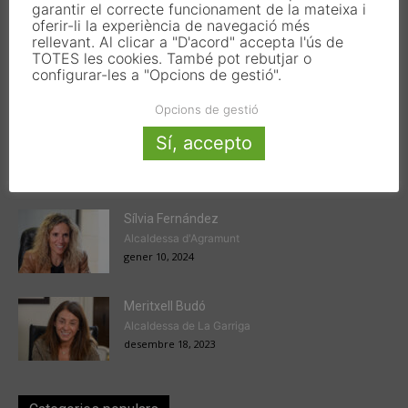
garantir el correcte funcionament de la mateixa i
oferir-li la experiència de navegació més
rellevant. Al clicar a "D'acord" accepta l'ús de
TOTES les cookies. També pot rebutjar o
configurar-les a "Opcions de gestió".
Articles populars
Opcions de gestió
Victor Ferrando
Sí, accepto
President de l'EMD de Jesús
gener 22, 2024
Sílvia Fernández
Alcaldessa d'Agramunt
gener 10, 2024
Meritxell Budó
Alcaldessa de La Garriga
desembre 18, 2023