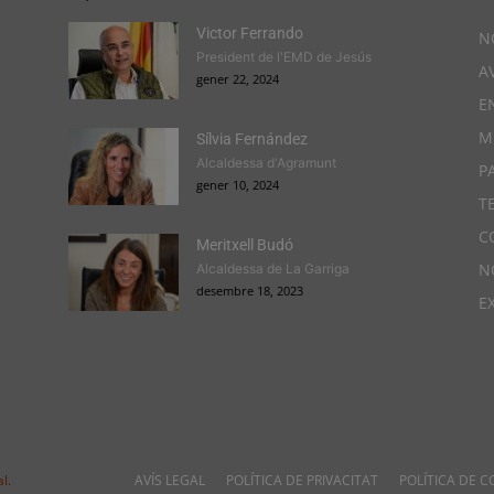
Victor Ferrando
N
President de l'EMD de Jesús
A
gener 22, 2024
E
M
Sílvia Fernández
Alcaldessa d'Agramunt
P
gener 10, 2024
T
C
Meritxell Budó
N
Alcaldessa de La Garriga
desembre 18, 2023
E
l.
AVÍS LEGAL
POLÍTICA DE PRIVACITAT
POLÍTICA DE C