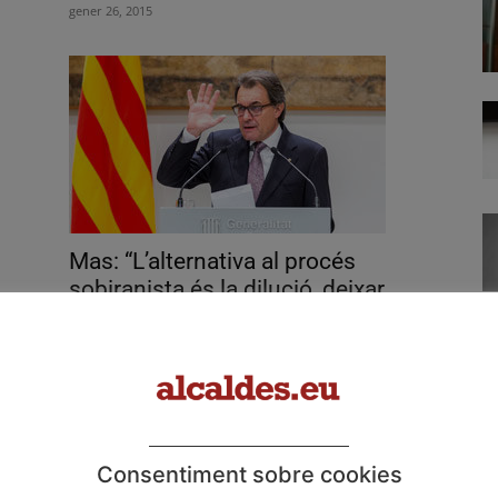
gener 26, 2015
Mas: “L’alternativa al procés
sobiranista és la dilució, deixar
d’existir, no...
gener 16, 2015
Consentiment sobre cookies