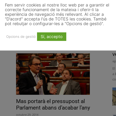
Fem servir cookies al nostre lloc web per a garantir el
correcte funcionament de la mateixa i oferir-li la
experiència de navegació més rellevant. Al clicar a
"D'acord" accepta l'ús de TOTES les cookies. També
La Fiscalia presenta la querella
pot rebutjar o configurar-les a "Opcions de gestió".
contra Mas per quatre delictes
comesos...
Sí, accepto
Opcions de gestió
novembre 21, 2014
E
v
ag
El
a 
co
Mas portarà el pressupost al
Parlament abans d’acabar l’any
octubre 29, 2014