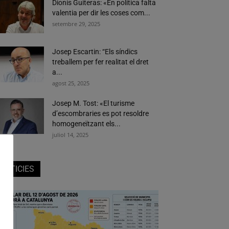
Dionís Guiteras: «En política falta
valentia per dir les coses com...
setembre 29, 2025
Josep Escartin: “Els síndics
treballem per fer realitat el dret
a...
agost 25, 2025
Josep M. Tost: «El turisme
d’escombraries es pot resoldre
homogeneïtzant els...
juliol 14, 2025
NOTICIES