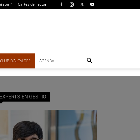
i som?
Cartes del lector
CLUB D’ALCALDES
AGENDA
EXPERTS EN GESTIÓ