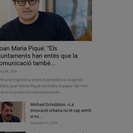
oan Maria Piqué: “Els
juntaments han entès que la
omunicació també...
rç 24, 2026
b una trajectòria entre el periodisme i la gestió
blica, Joan Maria Piqué reivindica el paper del món
cal en la projecció internacional de...
Michael Donaldson: «La
innovació urbana no té cap sentit
si no...
desembre 9, 2025