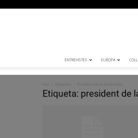
ENTREVISTES
EUROPA
COL·
Inici
Etiquetes
President de la Generalitat
Etiqueta: president de l