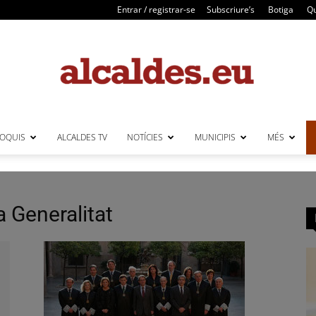
Entrar / registrar-se
Subscriure’s
Botiga
Qu
LOQUIS
ALCALDES TV
NOTÍCIES
MUNICIPIS
MÉS
Alcaldes
a Generalitat