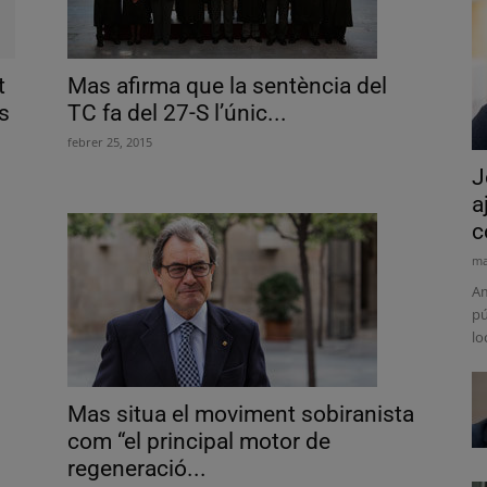
t
Mas afirma que la sentència del
s
TC fa del 27-S l’únic...
febrer 25, 2015
J
a
c
ma
Am
pú
lo
Mas situa el moviment sobiranista
com “el principal motor de
regeneració...