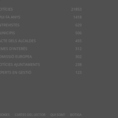
OTÍCIES
21853
VUI FA ANYS
1418
NTREVISTES
629
UNICIPIS
506
ACTE DELS ALCALDES
455
EMES D'INTERÈS
312
OMISSIÓ EUROPEA
302
OTÍCIES AJUNTAMENTS
238
XPERTS EN GESTIÓ
123
OOKIES
CARTES DEL LECTOR
QUI SOM?
BOTIGA