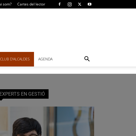
i som?
Cartes del lector
CLUB D’ALCALDES
AGENDA
EXPERTS EN GESTIÓ