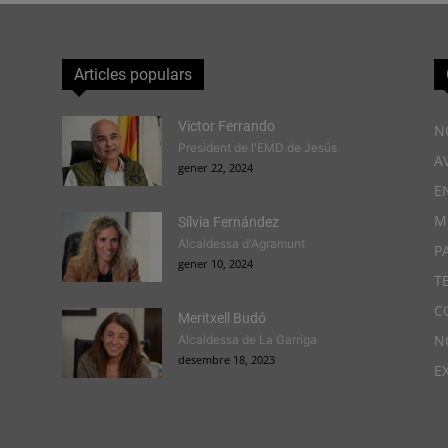
Articles populars
Victor Ferrando
N
President de l'EMD de Jesús
A
gener 22, 2024
E
M
Sílvia Fernández
Alcaldessa d'Agramunt
P
gener 10, 2024
T
C
Meritxell Budó
N
Alcaldessa de La Garriga
desembre 18, 2023
E