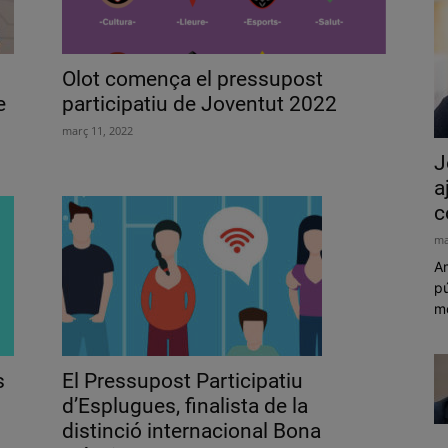
Olot comença el pressupost
e
participatiu de Joventut 2022
març 11, 2022
J
a
c
ma
Am
pú
mó
s
El Pressupost Participatiu
d’Esplugues, finalista de la
distinció internacional Bona