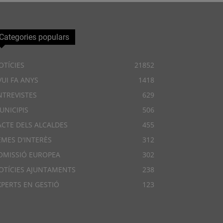
Categories populars
OTÍCIES
21852
VUI FA ANYS
1418
NTREVISTES
629
UNICIPIS
506
ACTE DELS ALCALDES
455
EMES D'INTERÈS
312
OMISSIÓ EUROPEA
302
OTÍCIES AJUNTAMENTS
238
XPERTS EN GESTIÓ
123