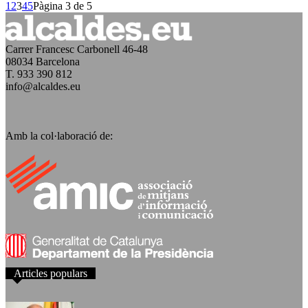
1
2
3
4
5
Pàgina 3 de 5
Carrer Francesc Carbonell 46-48
08034 Barcelona
T. 933 390 812
info@alcaldes.eu
Amb la col·laboració de:
Articles populars