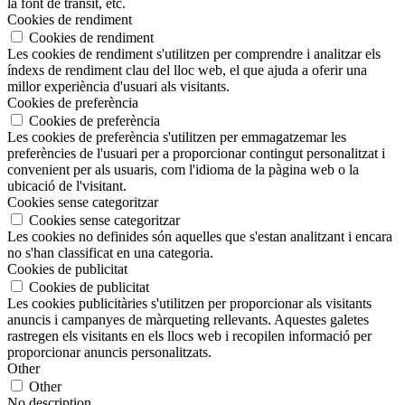
la font de trànsit, etc.
Cookies de rendiment
Cookies de rendiment
Les cookies de rendiment s'utilitzen per comprendre i analitzar els
índexs de rendiment clau del lloc web, el que ajuda a oferir una
millor experiència d'usuari als visitants.
Cookies de preferència
Cookies de preferència
Les cookies de preferència s'utilitzen per emmagatzemar les
preferències de l'usuari per a proporcionar contingut personalitzat i
convenient per als usuaris, com l'idioma de la pàgina web o la
ubicació de l'visitant.
Cookies sense categoritzar
Cookies sense categoritzar
Les cookies no definides són aquelles que s'estan analitzant i encara
no s'han classificat en una categoria.
Cookies de publicitat
Cookies de publicitat
Les cookies publicitàries s'utilitzen per proporcionar als visitants
anuncis i campanyes de màrqueting rellevants. Aquestes galetes
rastregen els visitants en els llocs web i recopilen informació per
proporcionar anuncis personalitzats.
Other
Other
No description