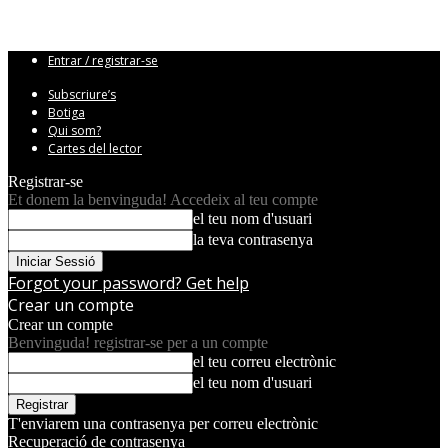
Entrar / registrar-se
Subscriure’s
Botiga
Qui som?
Cartes del lector
Registrar-se
Et donem la benvinguda! Accedeix al teu compte
el teu nom d'usuari
la teva contrasenya
Forgot your password? Get help
Crear un compte
Crear un compte
Benvinguda! registrar-se per a un compte
el teu correu electrònic
el teu nom d'usuari
T'enviarem una contrasenya per correu electrònic
Recuperació de contrasenya