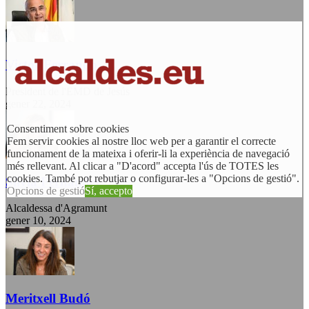
Victor Ferrando
President de l'EMD de Jesús
gener 22, 2024
Consentiment sobre cookies
Fem servir cookies al nostre lloc web per a garantir el correcte
funcionament de la mateixa i oferir-li la experiència de navegació
més rellevant. Al clicar a "D'acord" accepta l'ús de TOTES les
cookies. També pot rebutjar o configurar-les a "Opcions de gestió".
Sílvia Fernández
Opcions de gestió
Sí, accepto
Alcaldessa d'Agramunt
gener 10, 2024
Meritxell Budó