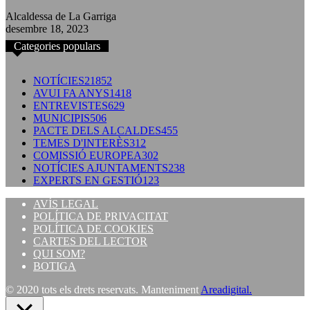
Alcaldessa de La Garriga
desembre 18, 2023
Categories populars
NOTÍCIES
21852
AVUI FA ANYS
1418
ENTREVISTES
629
MUNICIPIS
506
PACTE DELS ALCALDES
455
TEMES D'INTERÈS
312
COMISSIÓ EUROPEA
302
NOTÍCIES AJUNTAMENTS
238
EXPERTS EN GESTIÓ
123
AVÍS LEGAL
POLÍTICA DE PRIVACITAT
POLÍTICA DE COOKIES
CARTES DEL LECTOR
QUI SOM?
BOTIGA
© 2020 tots els drets reservats. Manteniment
Areadigital.