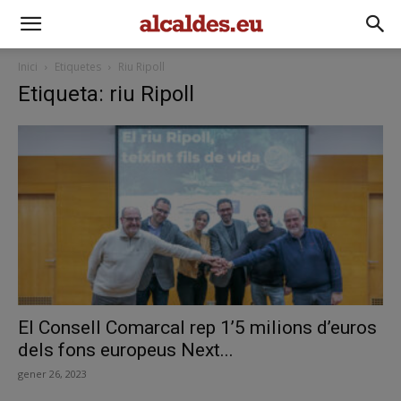
Inici
Etiquetes
Riu Ripoll
Etiqueta: riu Ripoll
El Consell Comarcal rep 1’5 milions d’euros
dels fons europeus Next...
gener 26, 2023