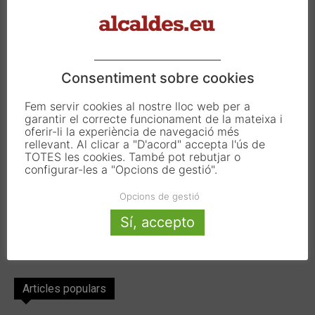
Carrer Francesc Carbonell 46-48
08034 Barcelona
T. 933 390 812
info@alcaldes.eu
Consentiment sobre cookies
Fem servir cookies al nostre lloc web per a
garantir el correcte funcionament de la mateixa i
Amb la col·laboració de:
oferir-li la experiència de navegació més
rellevant. Al clicar a "D'acord" accepta l'ús de
TOTES les cookies. També pot rebutjar o
configurar-les a "Opcions de gestió".
Opcions de gestió
Sí, accepto
Articles populars