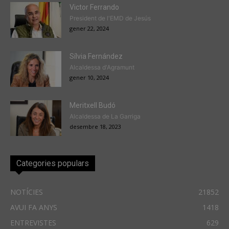
Victor Ferrando
President de l'EMD de Jesús
gener 22, 2024
Sílvia Fernández
Alcaldessa d'Agramunt
gener 10, 2024
Meritxell Budó
Alcaldessa de La Garriga
desembre 18, 2023
Categories populars
NOTÍCIES
21852
AVUI FA ANYS
1418
ENTREVISTES
629