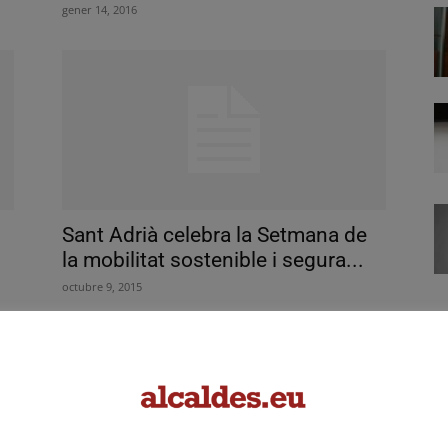
gener 14, 2016
Sant Adrià celebra la Setmana de
la mobilitat sostenible i segura...
octubre 9, 2015