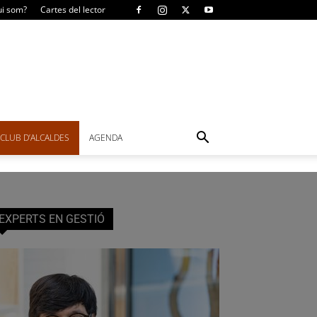
i som?
Cartes del lector
CLUB D’ALCALDES
AGENDA
EXPERTS EN GESTIÓ