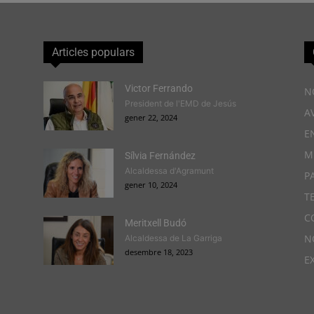
Articles populars
Victor Ferrando
N
President de l'EMD de Jesús
A
gener 22, 2024
E
M
Sílvia Fernández
Alcaldessa d'Agramunt
P
gener 10, 2024
T
C
Meritxell Budó
N
Alcaldessa de La Garriga
desembre 18, 2023
E