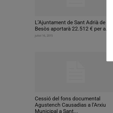
L’Ajuntament de Sant Adrià de
Besòs aportarà 22.512 € per a...
juliol 16, 2015
Cessió del fons documental
Agustench Causadias a l’Arxiu
Municipal a Sant...