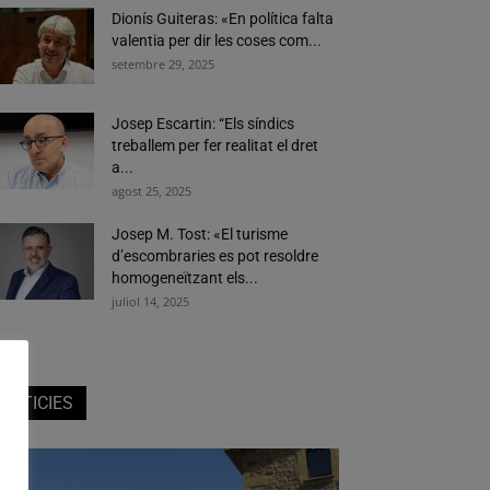
Dionís Guiteras: «En política falta
valentia per dir les coses com...
setembre 29, 2025
Josep Escartin: “Els síndics
treballem per fer realitat el dret
a...
agost 25, 2025
Josep M. Tost: «El turisme
d’escombraries es pot resoldre
homogeneïtzant els...
juliol 14, 2025
NOTICIES