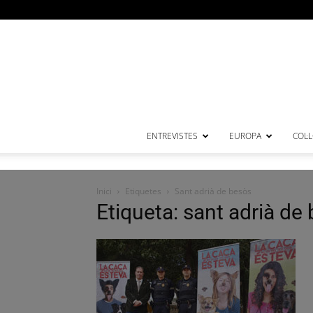
ENTREVISTES
EUROPA
COL·
Inici
Etiquetes
Sant adrià de besòs
Etiqueta: sant adrià de