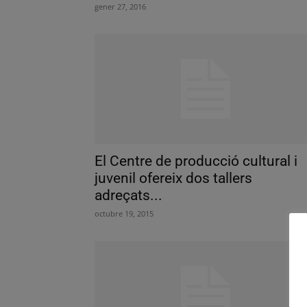
gener 27, 2016
El Centre de producció cultural i
juvenil ofereix dos tallers
adreçats...
octubre 19, 2015