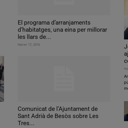
El programa d’arranjaments
d’habitatges, una eina per millorar
les llars de...
febrer 17, 2016
J
a
c
ma
Am
pú
mó
Comunicat de l’Ajuntament de
Sant Adrià de Besòs sobre Les
Tres...