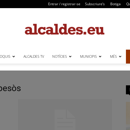
Entrar / registrar-se
Subscriure’s
Botiga
Qu
LOQUIS
ALCALDES TV
NOTÍCIES
MUNICIPIS
MÉS
Alcaldes
 besòs