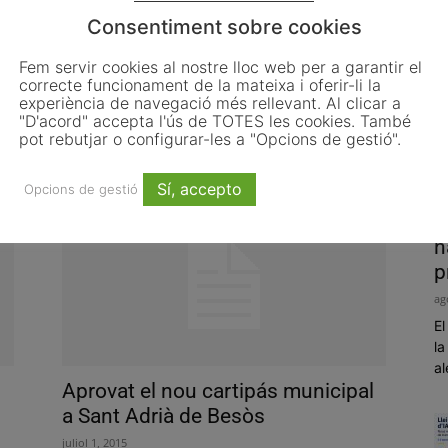
Consentiment sobre cookies
Fem servir cookies al nostre lloc web per a garantir el
correcte funcionament de la mateixa i oferir-li la
El 80% dels participants en el
experiència de navegació més rellevant. Al clicar a
Programa Joves per l’Ocupació
"D'acord" accepta l'ús de TOTES les cookies. També
ha...
pot rebutjar o configurar-les a "Opcions de gestió".
juliol 15, 2015
Sí, accepto
Opcions de gestió
P
h
p
ag
El
la
al
Aprovat el nou cartipás municipal
a Sant Adrià de Besòs
juliol 1, 2015