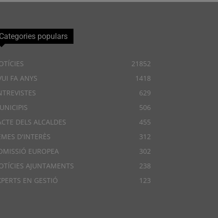
Categories populars
OTÍCIES
21852
VUI FA ANYS
1418
NTREVISTES
629
UNICIPIS
506
ACTE DELS ALCALDES
455
EMES D'INTERÈS
312
OMISSIÓ EUROPEA
302
OTÍCIES AJUNTAMENTS
238
XPERTS EN GESTIÓ
123