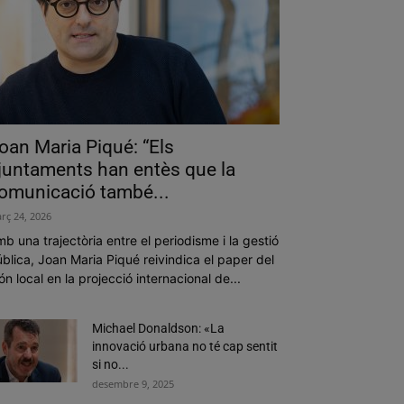
oan Maria Piqué: “Els
juntaments han entès que la
omunicació també...
rç 24, 2026
b una trajectòria entre el periodisme i la gestió
blica, Joan Maria Piqué reivindica el paper del
n local en la projecció internacional de...
Michael Donaldson: «La
innovació urbana no té cap sentit
si no...
desembre 9, 2025