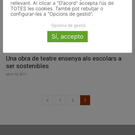
rellevant. Al clicar a "D'acord" accepta l'ús de
TOTES les cookies. També pot rebutjar o
configurar-les a "Opcions de gestió".
Opcions de gestió
Sí, accepto
Una obra de teatre ensenya als escolars a
ser sostenibles
abril 14, 2011
1
2
3