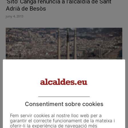
‘Sito’ Canga renuncia a l’alcaldia de Sant
Adrià de Besòs
juny 4, 2013
Comença el desmantellament de les
centrals tèrmiques de Sant Adrià de...
Consentiment sobre cookies
novembre 20, 2012
Fem servir cookies al nostre lloc web per a
garantir el correcte funcionament de la mateixa i
oferir-li la experiència de navegació més