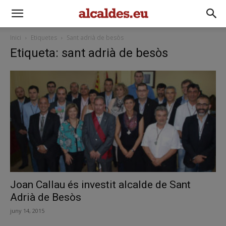
Inici
Etiquetes
Sant adrià de besòs
Etiqueta: sant adrià de besòs
Joan Callau és investit alcalde de Sant
Adrià de Besòs
juny 14, 2015