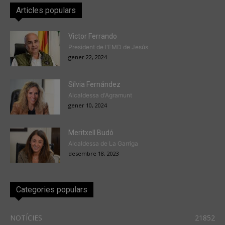
Articles populars
Victor Ferrando
President de l'EMD de Jesús
gener 22, 2024
Sílvia Fernández
Alcaldessa d'Agramunt
gener 10, 2024
Meritxell Budó
Alcaldessa de La Garriga
desembre 18, 2023
Categories populars
NOTÍCIES
21852