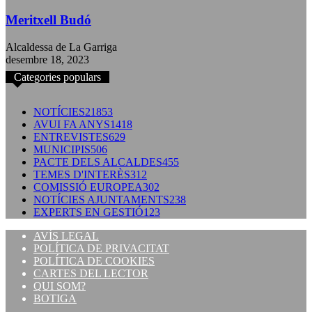
Meritxell Budó
Alcaldessa de La Garriga
desembre 18, 2023
Categories populars
NOTÍCIES
21853
AVUI FA ANYS
1418
ENTREVISTES
629
MUNICIPIS
506
PACTE DELS ALCALDES
455
TEMES D'INTERÈS
312
COMISSIÓ EUROPEA
302
NOTÍCIES AJUNTAMENTS
238
EXPERTS EN GESTIÓ
123
AVÍS LEGAL
POLÍTICA DE PRIVACITAT
POLÍTICA DE COOKIES
CARTES DEL LECTOR
QUI SOM?
BOTIGA