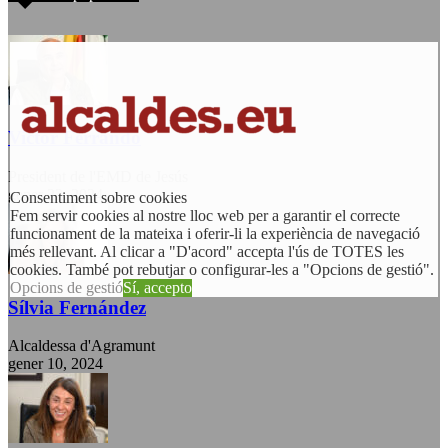
Victor Ferrando
President de l'EMD de Jesús
gener 22, 2024
Consentiment sobre cookies
Fem servir cookies al nostre lloc web per a garantir el correcte
funcionament de la mateixa i oferir-li la experiència de navegació
més rellevant. Al clicar a "D'acord" accepta l'ús de TOTES les
cookies. També pot rebutjar o configurar-les a "Opcions de gestió".
Opcions de gestió
Sí, accepto
Sílvia Fernández
Alcaldessa d'Agramunt
gener 10, 2024