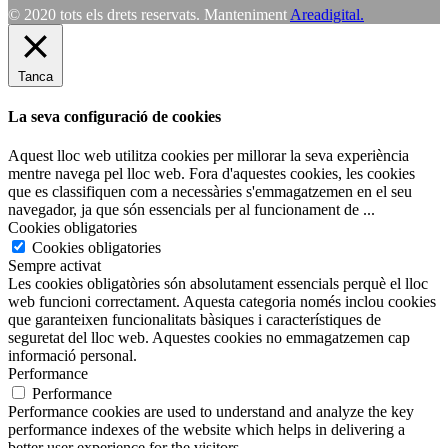
© 2020 tots els drets reservats. Manteniment
Areadigital.
Tanca
La seva configuració de cookies
Aquest lloc web utilitza cookies per millorar la seva experiència
mentre navega pel lloc web. Fora d'aquestes cookies, les cookies
que es classifiquen com a necessàries s'emmagatzemen en el seu
navegador, ja que són essencials per al funcionament de
...
Cookies obligatories
Cookies obligatories
Sempre activat
Les cookies obligatòries són absolutament essencials perquè el lloc
web funcioni correctament. Aquesta categoria només inclou cookies
que garanteixen funcionalitats bàsiques i característiques de
seguretat del lloc web. Aquestes cookies no emmagatzemen cap
informació personal.
Performance
Performance
Performance cookies are used to understand and analyze the key
performance indexes of the website which helps in delivering a
better user experience for the visitors.