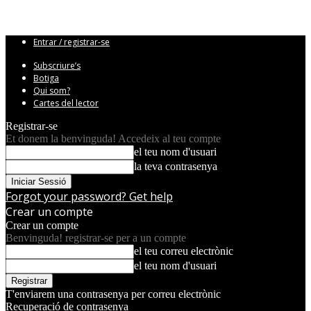
Entrar / registrar-se
Subscriure’s
Botiga
Qui som?
Cartes del lector
Registrar-se
Et donem la benvinguda! Accedeix al teu compte
el teu nom d'usuari
la teva contrasenya
Forgot your password? Get help
Crear un compte
Crear un compte
Benvinguda! registrar-se per a un compte
el teu correu electrònic
el teu nom d'usuari
T'enviarem una contrasenya per correu electrònic
Recuperació de contrasenya