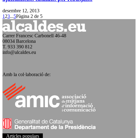
desembre 12, 2013
1
2
3
...
5
Pàgina 2 de 5
Carrer Francesc Carbonell 46-48
08034 Barcelona
T. 933 390 812
info@alcaldes.eu
Amb la col·laboració de:
Articles populars