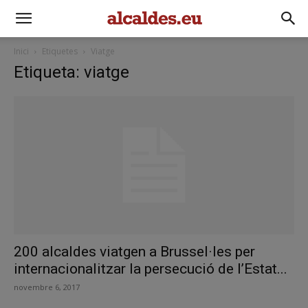
Inici
Etiquetes
Viatge
Etiqueta: viatge
200 alcaldes viatgen a Brussel·les per
internacionalitzar la persecució de l’Estat...
novembre 6, 2017