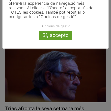
oferir-li la experiència de navegació més
rellevant. Al clicar a "D'acord" accepta l'ús de
TOTES les cookies. També pot rebutjar o
configurar-les a "Opcions de gestió".
Agents de viatge holandesos es formen
Opcions de gestió
sobre la Costa Daurada de...
Sí, accepto
febrer 21, 2013
Trias afronta la seva setmana més