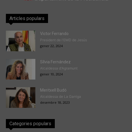
Articles populars
Victor Ferrando
President de l'EMD de Jesús
gener 22, 2024
Sílvia Fernández
Alcaldessa d'Agramunt
gener 10, 2024
Meritxell Budó
Alcaldessa de La Garriga
desembre 18, 2023
Categories populars